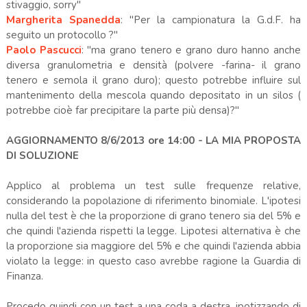
stivaggio, sorry"
Margherita Spanedda
: "Per la campionatura la G.d.F. ha
seguito un protocollo ?"
Paolo Pascucci
: "ma grano tenero e grano duro hanno anche
diversa granulometria e densità (polvere -farina- il grano
tenero e semola il grano duro); questo potrebbe influire sul
mantenimento della mescola quando depositato in un silos (
potrebbe cioè far precipitare la parte più densa)?"
AGGIORNAMENTO 8/6/2013 ore 14:00 - LA MIA PROPOSTA
DI SOLUZIONE
Applico al problema un test sulle frequenze relative,
considerando la popolazione di riferimento binomiale. L'ipotesi
nulla del test è che la proporzione di grano tenero sia del 5% e
che quindi l'azienda rispetti la legge. Lipotesi alternativa è che
la proporzione sia maggiore del 5% e che quindi l'azienda abbia
violato la legge: in questo caso avrebbe ragione la Guardia di
Finanza.
Procedo quindi con un test a una coda a destra, ipotizzando di