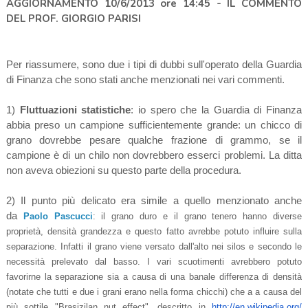
AGGIORNAMENTO 10/6/2013 ore 14:45 - IL COMMENTO
DEL PROF. GIORGIO PARISI
Per riassumere, sono due i tipi di dubbi sull'operato della Guardia
di Finanza che sono stati anche menzionati nei vari commenti.
1)
Fluttuazioni statistiche
: io spero che la Guardia di Finanza
abbia preso un campione sufficientemente grande: un chicco di
grano dovrebbe pesare qualche frazione di grammo, se il
campione è di un chilo non dovrebbero esserci problemi. La ditta
non aveva obiezioni su questo parte della procedura.
2) Il punto più delicato era simile a quello menzionato anche
da
Paolo Pascucci
: il grano duro e il grano tenero hanno diverse
proprietà, densità grandezza e questo fatto avrebbe potuto influire sulla
separazione. Infatti il grano viene versato dall'alto nei silos e secondo le
necessità prelevato dal basso. I vari scuotimenti avrebbero potuto
favorirne la separazione sia a causa di una banale differenza di densità
(notate che tutti e due i grani erano nella forma chicchi) che a a causa del
più sottile "Brasizilan nut effect", descritto in
http://en.wikipedia.org/