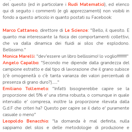
del quesito (ed in particolare i
Rudi Matematici
), ed elenco
qui di seguito i commenti (e gli apprezzamenti) non visibili in
fondo a questo articolo in quanto postati su Facebook:
Marco Cattaneo
, direttore di
Le Scienze
: "Bello, il quesito. E
quanto mai interessante la fisica dei comportamenti collettivi,
che va dalla dinamica dei fluidi ai silos che esplodono.
Bellissimo."
Monica Marelli
: "dev'essere un libro bellissimo! lo voglio!!!!!!!!!!!"
Angelo Capalbo
: "Secondo me dipende dalla grandezza del
campione estratto e dal tipo di lavorazione che il grano subisce
(c'è omogeneità o c'è tanta varianza dei valori percentuali di
presenza di grano duro?)......"
Emiliano Tollemeto
: "Infatti bisognerebbe capire se la
proporzione del 5% e' una stima robusta, o comunque in quale
intervallo e' compresa, inoltre la proporzione rilevata dalla
G.d.F che criteri ha? Questo per capire se il dato e' puramente
casuale o meno"
Leopoldo Benacchio
: "la domanda è mal definita, nulla
sappiamo del silos e delle metodologie di produzione e