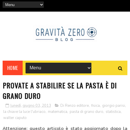
HOME
PROVATE A STABILIRE SE LA PASTA È DI
GRANO DURO
lunedì, giugno 03, 2013
Di Renzo editore
,
fisica
,
giorgio parisi
,
la chiave la luce l'ubriaco
,
matematica
,
pasta di grano duro
,
statistica
,
walter caputo
Attenzione: questo articolo è stato aggiornato dopo la