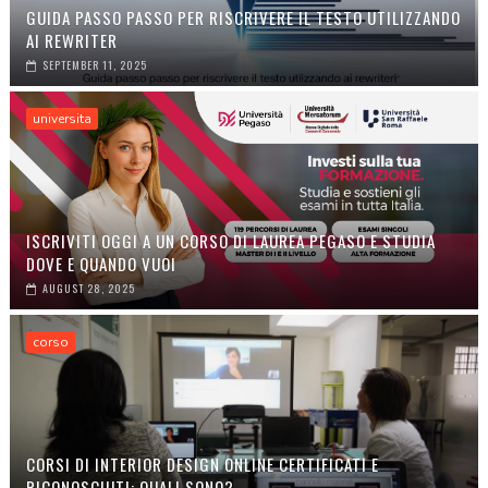
GUIDA PASSO PASSO PER RISCRIVERE IL TESTO UTILIZZANDO
AI REWRITER
SEPTEMBER 11, 2025
universita
ISCRIVITI OGGI A UN CORSO DI LAUREA PEGASO E STUDIA
DOVE E QUANDO VUOI
AUGUST 28, 2025
corso
CORSI DI INTERIOR DESIGN ONLINE CERTIFICATI E
RICONOSCIUTI: QUALI SONO?