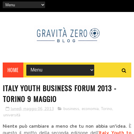
HOME
ITALY YOUTH BUSINESS FORUM 2013 -
TORINO 9 MAGGIO
lunedì, maggio 06, 2013
business
,
economia
,
Torino
,
università
Niente può cambiare a meno che tu non abbia un'idea.
È
questo il motto della seconda edizione dell’
Italy Youth to