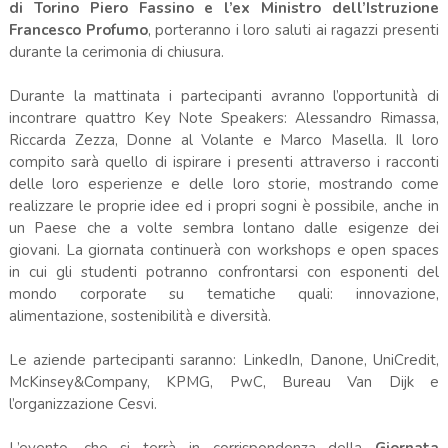
di Torino Piero Fassino e l’ex Ministro dell’Istruzione
Francesco Profumo
, porteranno i loro saluti ai ragazzi presenti
durante la cerimonia di chiusura.
Durante la mattinata i partecipanti avranno l’opportunità di
incontrare quattro Key Note Speakers: Alessandro Rimassa,
Riccarda Zezza, Donne al Volante e Marco Masella. Il loro
compito sarà quello di ispirare i presenti attraverso i racconti
delle loro esperienze e delle loro storie, mostrando come
realizzare le proprie idee ed i propri sogni è possibile, anche in
un Paese che a volte sembra lontano dalle esigenze dei
giovani. La giornata continuerà con workshops e open spaces
in cui gli studenti potranno confrontarsi con esponenti del
mondo corporate su tematiche quali: innovazione,
alimentazione, sostenibilità e diversità.
Le aziende partecipanti saranno: LinkedIn, Danone, UniCredit,
McKinsey&Company, KPMG, PwC, Bureau Van Dijk e
l’organizzazione Cesvi.
L’evento, che si terrà in corrispondenza della
Giornata