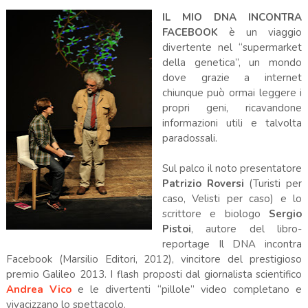
IL MIO DNA INCONTRA
FACEBOOK
è un viaggio
divertente nel “supermarket
della genetica”, un mondo
dove grazie a internet
chiunque può ormai leggere i
propri geni, ricavandone
informazioni utili e talvolta
paradossali.
Sul palco il noto presentatore
Patrizio Roversi
(Turisti per
caso, Velisti per caso) e lo
scrittore e biologo
Sergio
Pistoi
, autore del libro-
reportage Il DNA incontra
Facebook (Marsilio Editori, 2012), vincitore del prestigioso
premio Galileo 2013. I flash proposti dal giornalista scientifico
Andrea Vico
e le divertenti “pillole” video completano e
vivacizzano lo spettacolo.