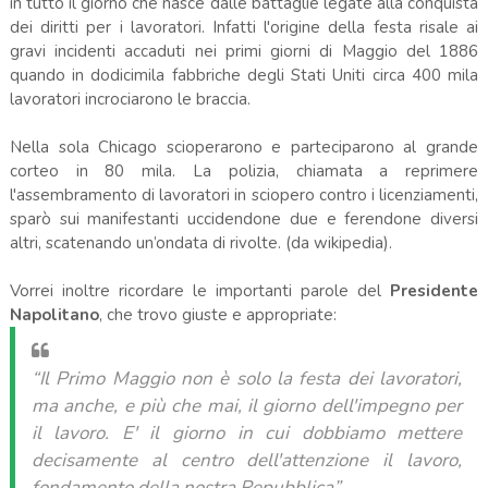
in tutto il giorno che nasce dalle battaglie legate alla conquista
dei diritti per i lavoratori. Infatti l'origine della festa risale ai
gravi incidenti accaduti nei primi giorni di Maggio del 1886
quando in dodicimila fabbriche degli Stati Uniti circa 400 mila
lavoratori incrociarono le braccia.
Nella sola Chicago scioperarono e parteciparono al grande
corteo in 80 mila. La polizia, chiamata a reprimere
l'assembramento di lavoratori in sciopero contro i licenziamenti,
sparò sui manifestanti uccidendone due e ferendone diversi
altri, scatenando un’ondata di rivolte. (da wikipedia).
Vorrei inoltre ricordare le importanti parole del
Presidente
Napolitano
, che trovo giuste e appropriate:
“Il Primo Maggio non è solo la festa dei lavoratori,
ma anche, e più che mai, il giorno dell'impegno per
il lavoro. E' il giorno in cui dobbiamo mettere
decisamente al centro dell'attenzione il lavoro,
fondamento della nostra Repubblica”.