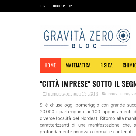
HOME
COOKIES POLICY
HOME
MATEMATICA
FISICA
CHIMI
"CITTÀ IMPRESE" SOTTO IL SEG
domenica, maggio 12, 2013
innovazione
,
ve
Si è chiusa oggi pomeriggio con grande suc
20.000 i partecipanti ai 100 appuntamenti d
diverse località del Nordest. Ritorno alla mani
caratterizzanti di una manifestazione che,
profondamente rinnovato format e contenuti.