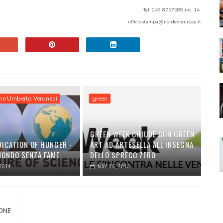
Tel. 049 8757589 int. 14
ufficiostampa@nordesteuropa.it
ne Umberto Veronesi
green
GREEN WEEK CHIUDE CON GREEN
DICATION OF HUNGER -
ART AD ARTESELLA ALL'INSEGNA
MONDO SENZA FAME
DELLO SPRECO ZERO
 2014
MAY 26, 2013
IONE