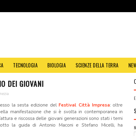
CA
TECNOLOGIA
BIOLOGIA
SCIENZE DELLA TERRA
NE
NO DEI GIOVANI
nezia
E
cesso la sesta edizione del
Festival Città Impresa
: oltre
ella manifestazione che si è svolta in contemporanea in
fattura e riscossa delle giovani generazioni sono stati i temi
 sotto la guida di Antonio Maconi e Stefano Micelli, ha