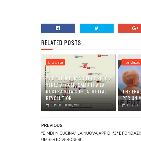
RELATED POSTS
big data
Fondazio
THE FUTURE OF SCIENCE 2016 A
VENEZIA: COME CAMBIERÀ LA
NOSTRA VITA CON LA DIGITAL
THE ERA
REVOLUTION
PER UN 
SEPTEMBER 30, 2016
JULY 07,
PREVIOUS
"BIMBI IN CUCINA”, LA NUOVA APP DI "3" E FONDAZ
UMBERTO VERONESI