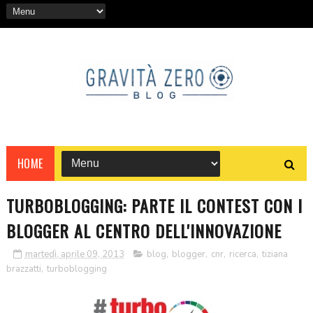
HOME
TURBOBLOGGING: PARTE IL CONTEST CON I
BLOGGER AL CENTRO DELL'INNOVAZIONE
martedì, aprile 09, 2013
blog
,
blogger
,
cnr
,
ricerca
,
tiziana
brazzatti
,
turboblogging