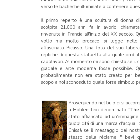
verso le bacheche illuminate a contenere questi
Il primo reperto è una scultura di donna di
scolpita 21.000 anni fa, in avorio, chiamata
rinvenuta in Francia all'inizio del XX secolo.
volto ma molto procace, si legge nelle s
affascinato Picasso. Una foto del suo labora
repliche di questa statuetta alla quale probab
capolavori. Al momento mi sono chiesta se il c
glaciale e arte moderna fosse possibile. Q
probabilmente non era stato creato per b
scopo a noi sconosciuto quale forse simbolo pe
Proseguendo nel buio ci si accorge
a Hohlenstein denominato "
The
stato affiancato ad un'immagine
pubblicitá di una marca d'acqua d
Chissà se il messaggio dei nost
stesso della réclame " bevi q