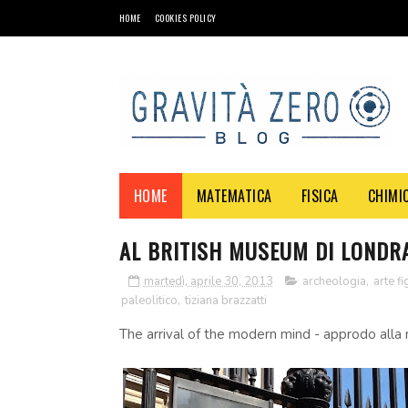
HOME
COOKIES POLICY
HOME
MATEMATICA
FISICA
CHIMI
AL BRITISH MUSEUM DI LONDRA
martedì, aprile 30, 2013
archeologia
,
arte fi
paleolitico
,
tiziana brazzatti
The arrival of the modern mind - approdo all