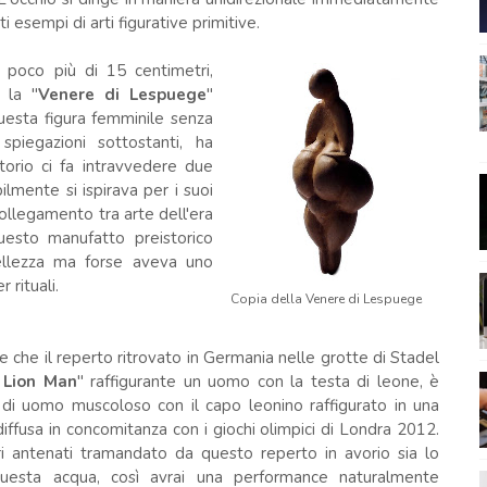
 esempi di arti figurative primitive.
 poco più di 15 centimetri,
 la "
Venere di Lespuege
"
 Questa figura femminile senza
piegazioni sottostanti, ha
torio ci fa intravvedere due
ilmente si ispirava per i suoi
ollegamento tra arte dell'era
uesto manufatto preistorico
ellezza ma forse aveva uno
r rituali.
Copia della Venere di Lespuege
 che il reperto ritrovato in Germania nelle grotte di Stadel
 Lion Man
" raffigurante un uomo con la testa di leone, è
 di uomo muscoloso con il capo leonino raffigurato in una
iffusa in concomitanza con i giochi olimpici di Londra 2012.
ri antenati tramandato da questo reperto in avorio sia lo
uesta acqua, così avrai una performance naturalmente