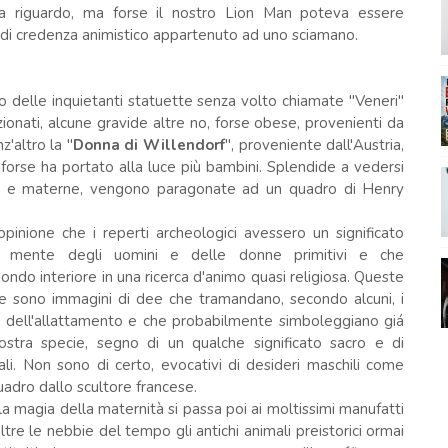
a riguardo, ma forse il nostro Lion Man poteva essere
 di credenza animistico appartenuto ad uno sciamano.
o delle inquietanti statuette senza volto chiamate "Veneri"
ionati, alcune gravide altre no, forse obese, provenienti da
z'altro la "
Donna di Willendorf
", proveniente dall'Austria,
 forse ha portato alla luce più bambini. Splendide a vedersi
li e materne, vengono paragonate ad un quadro di Henry
opinione che i reperti archeologici avessero un significato
la mente degli uomini e delle donne primitivi e che
ondo interiore in una ricerca d'animo quasi religiosa. Queste
ve sono immagini di dee che tramandano, secondo alcuni, i
o dell'allattamento e che probabilmente simboleggiano giá
nostra specie, segno di un qualche significato sacro e di
ali. Non sono di certo, evocativi di desideri maschili come
adro dallo scultore francese.
la magia della maternità si passa poi ai moltissimi manufatti
ltre le nebbie del tempo gli antichi animali preistorici ormai