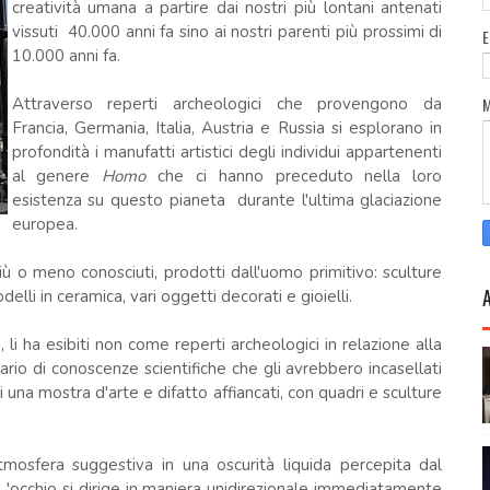
creatività umana a partire dai nostri più lontani antenati
vissuti 40.000 anni fa sino ai nostri parenti più prossimi di
10.000 anni fa.
Attraverso reperti archeologici che provengono da
Francia, Germania, Italia, Austria e Russia si esplorano in
profondità i manufatti artistici degli individui appartenenti
al genere
Homo
che ci hanno preceduto nella loro
esistenza su questo pianeta durante l'ultima glaciazione
europea.
più o meno conosciuti, prodotti dall'uomo primitivo: sculture
delli in ceramica, vari oggetti decorati e gioielli.
, li ha esibiti non come reperti archeologici in relazione alla
ario di conoscenze scientifiche che gli avrebbero incasellati
i una mostra d'arte e difatto affiancati, con quadri e sculture
tmosfera suggestiva in una oscurità liquida percepita dal
 L'occhio si dirige in maniera unidirezionale immediatamente