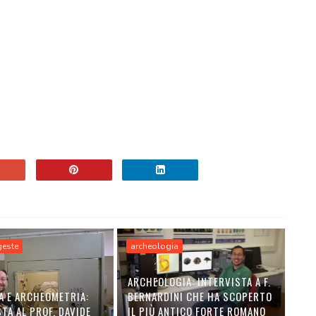
geste
archeologia
ARCHEOLOGIA: INTERVISTA A F.
A E ARCHEOMETRIA:
BERNARDINI CHE HA SCOPERTO
TA AL PROF. DAVIDE
IL PIÙ ANTICO FORTE ROMANO