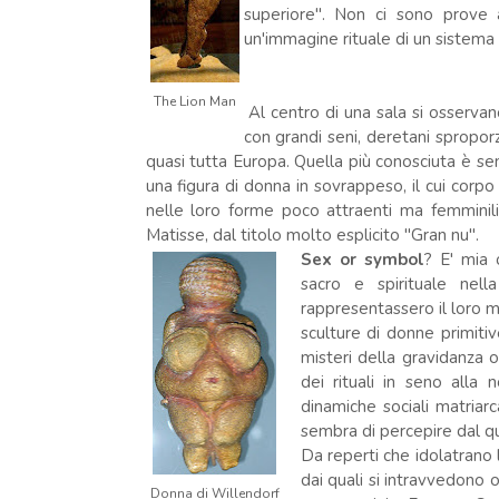
superiore". Non ci sono prove 
un'immagine rituale di un sistema
The Lion Man
Al centro di una sala si osservan
con grandi seni, deretani sproporz
quasi tutta Europa. Quella più conosciuta è sen
una figura di donna in sovrappeso, il cui corpo
nelle loro forme poco attraenti ma femmini
Matisse, dal titolo molto esplicito "Gran nu".
Sex or symbol
? E' mia 
sacro e spirituale nel
rappresentassero il loro m
sculture di donne primiti
misteri della gravidanza 
dei rituali in seno alla 
dinamiche sociali matriarc
sembra di percepire dal qu
Da reperti che idolatrano 
dai quali si intravvedono o
Donna di Willendorf