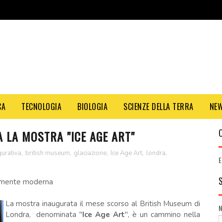
CA
TECNOLOGIA
BIOLOGIA
SCIENZE DELLA TERRA
NE
 LA MOSTRA "ICE AGE ART"
gurativa
,
british museum
,
glaciazione
,
Ice Age Art
,
londra
,
E
a mente moderna
La mostra inaugurata il mese scorso al British Museum di
Londra, denominata "
Ice Age Art
", è un cammino nella