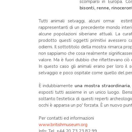
scomparsi in Europa. Cost
bisonti, renne, rinoceron
Tutti animali selvaggi, alcuni ormai estint
rappresentanti di un precedente mondo interio
alcune popolazioni siberiane attuali. La cur
prodotto questi oggetti primitivi avessero ca
odierni. Il sottotitolo della mostra rimarca pr
non sappiamo che cosa realmente significassero
valore. Ma è fuori dubbio che riflettevano ciò 
In questo caso gli animali erano per loro i
selvaggio e poco ospitale come quello del peri
È indubbiamente
una mostra straordinaria
,
esposti tutti assieme in un unico luogo. Ben
soltanto l'estetica di questi reperti archeolog
occhi è apparsa un po' forzata. È un nuovo punto
Per contatti ed informazioni
www.britishmuseum.org
Info: Tel. +44 20 73 23 82 99