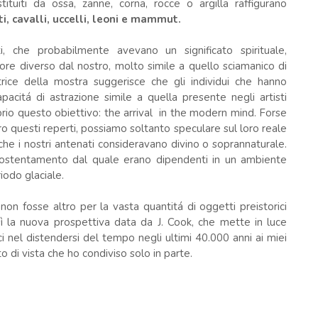
ituiti da ossa, zanne, corna, rocce o argilla raffigurano
ti, cavalli, uccelli, leoni e mammut.
i, che probabilmente avevano un significato spirituale,
re diverso dal nostro, molto simile a quello sciamanico di
atrice della mostra suggerisce che gli individui che hanno
pacitá di astrazione simile a quella presente negli artisti
oprio questo obiettivo: the arrival in the modern mind. Forse
 questi reperti, possiamo soltanto speculare sul loro reale
che i nostri antenati consideravano divino o soprannaturale.
l sostentamento dal quale erano dipendenti in un ambiente
odo glaciale.
 non fosse altro per la vasta quantitá di oggetti preistorici
sì la nuova prospettiva data da J. Cook, che mette in luce
ici nel distendersi del tempo negli ultimi 40.000 anni ai miei
 di vista che ho condiviso solo in parte.