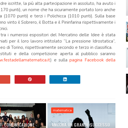
e iscritte, la più alta partecipazione in assoluto, ha avuto i
 (1170 punti), un nome che ha sicuramente portato loro anche
ba (1070 punti) e terzi i Polichicca (1010 punti). Sulla base
nno vinto il Sobrero, il Botta e il Pininfarina rispettivamente i
cnici.
 tra i numerosi espositori del Mercatino delle Idee è stata
iati per il loro lavoro intitolato “La pressione Idrostatica”,
neo di Torino, rispettivamente secondo e terzo in classifica.
stituti e della competizione aperta al pubblico saranno
.festadellamatematica.it
) e sulla
pagina Facebook della
matematica
DI COMUNICAZIONE
ANCORA UN GRANDE SUCCESSO