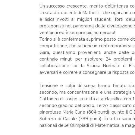
Un successo crescente, merito dell’intensa col
creata dai docenti di Mathesis, che ogni anno
e fisica rivolti ai migliori studenti, forti 
protagonisti nel panorama della divulgazione sc
vent’anni ed è sempre più numeroso!
Torino si è confermata al primo posto come citt
competizione, che si tiene in contemporanea in t
Gara, quest’anno provenienti anche dalle 
centinaio minuti per risolvere 24 problemi d
collaborazione con la Scuola Normale di Pis
avversari e correre a consegnare la risposta co
Tensione e colpi di scena hanno tenuto stud
secondo, ma concentrazione e una strategia v
Cattaneo di Torino, in testa alla classifica con
secondo gradino del podio. Terzo classificato con
pinerolese Maria Curie (804 punti), quinto il G.
Sobrero di Casale (789 punti). In tutto sarann
nazionali delle Olimpiadi di Matematica, a mag