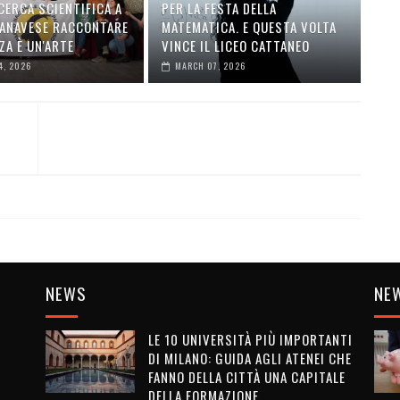
CERCA SCIENTIFICA A
PER LA FESTA DELLA
ANAVESE RACCONTARE
MATEMATICA. E QUESTA VOLTA
ZA È UN'ARTE
VINCE IL LICEO CATTANEO
4, 2026
MARCH 07, 2026
NEWS
NE
LE 10 UNIVERSITÀ PIÙ IMPORTANTI
DI MILANO: GUIDA AGLI ATENEI CHE
FANNO DELLA CITTÀ UNA CAPITALE
DELLA FORMAZIONE