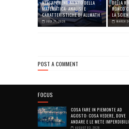
NELL'APPRENDIMENTO DELLA
DELLA RI
MATEMATICA: ANALISI E
RONCO C
CARATTERISTICHE DI ALLMATH
LA SCIEN
JULY 27, 2026
MARCH 2
POST A COMMENT
FOCUS
COSA FARE IN PIEMONTE AD
AGOSTO: COSA VEDERE, DOVE
ANDARE E LE METE IMPERDIBILI
AUGUST 03, 2026