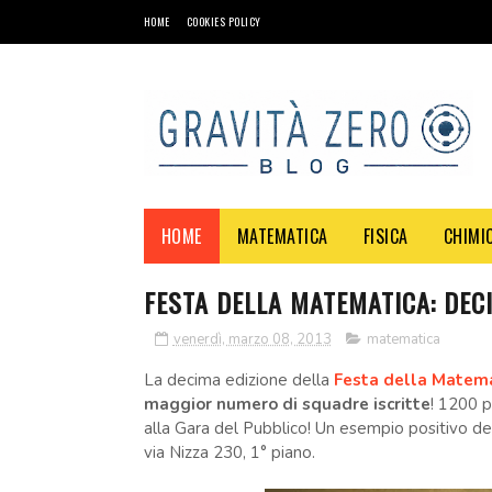
HOME
COOKIES POLICY
HOME
MATEMATICA
FISICA
CHIMI
FESTA DELLA MATEMATICA: DEC
venerdì, marzo 08, 2013
matematica
La decima edizione della
Festa della Matem
maggior numero di squadre iscritte
!
1200 pa
alla
Gara del Pubblico! Un esempio positivo dei
via Nizza 230, 1° piano.