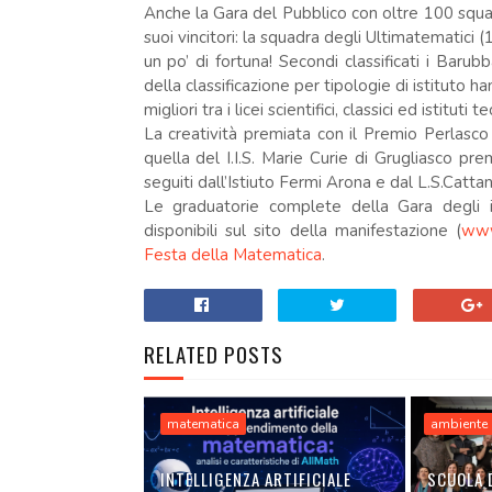
Anche la Gara del Pubblico con oltre 100 squadr
suoi vincitori: la squadra degli Ultimatematici
un po’ di fortuna! Secondi classificati i Barub
della classificazione per tipologie di istituto ha
migliori tra i licei scientifici, classici ed istituti te
La creatività premiata con il Premio Perlasco
quella del I.I.S. Marie Curie di Grugliasco prem
seguiti dall’Istiuto Fermi Arona e dal L.S.Catta
Le graduatorie complete della Gara degli i
disponibili sul sito della manifestazione (
www
Festa della Matematica
.
RELATED POSTS
matematica
ambiente
INTELLIGENZA ARTIFICIALE
SCUOLA 