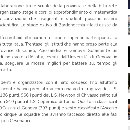
laborazione tra le scuole della provincia e della fitta rete
 organizzano stage e corsi di approfondimento di matematica
della convinzione che insegnanti e studenti possano essere
ientifica. Lo stage estivo di Bardonecchia infatti esiste da
à con il più alto numero di scuole superiori partecipanti alla
utta Italia. Trentasei gli istituti che hanno preso parte alla
province di Cuneo, Alessandria e Genova. Solamente un
i notevole difficoltà, creati dall’Università di Genova in
a, scegliere le mosse migliori per battere sul tempo gli
rretta.
enti e organizzatori con il fiato sospeso fino all’ultimo
incente hanno premiato ancora una volta i ragazzi del L.S.
 1136 punti. 966 i punti del L.S. Newton di Chivasso salito sul
 910 punti il L.S. Copernico di Torino. Quarto in classifica il
D.Cassini di Genova (797 punti) e sesto classificato l’Ascanio
o cinque le squadre che avranno l’accesso diretto alle fasi
gio a Cesenatico!