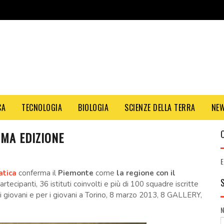
CA
TECNOLOGIA
BIOLOGIA
SCIENZE DELLA TERRA
NE
IMA EDIZIONE
E
atica
conferma
il
Piemonte
come
la regione con il
rtecipanti, 36 istituti coinvolti e più di 100 squadre iscritte
 giovani e per i giovani a
Torino, 8 marzo 2013, 8 GALLERY,