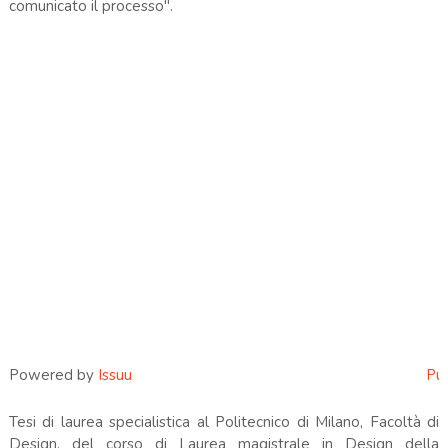
comunicato il processo".
Powered by
Issuu
Pub
Tesi di laurea specialistica al Politecnico di Milano, Facoltà di
Design, del corso di Laurea magistrale in Design della