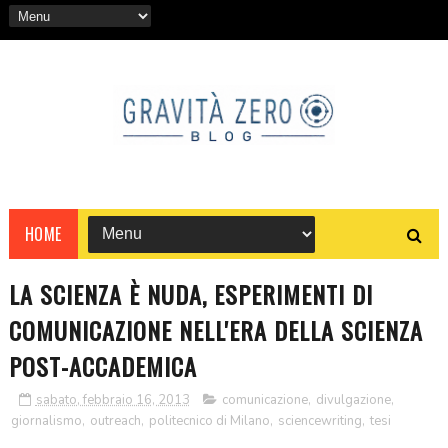
HOME
LA SCIENZA È NUDA, ESPERIMENTI DI
COMUNICAZIONE NELL'ERA DELLA SCIENZA
POST-ACCADEMICA
sabato, febbraio 16, 2013
comunicazione
,
divulgazione
,
giornalismo
,
outreach
,
politecnico di Milano
,
sciencewriting
,
tesi