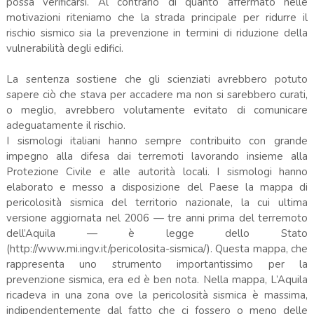
possa verificarsi. Al contrario di quanto affermato nelle
motivazioni riteniamo che la strada principale per ridurre il
rischio sismico sia la prevenzione in termini di riduzione della
vulnerabilità degli edifici.
La sentenza sostiene che gli scienziati avrebbero potuto
sapere ciò che stava per accadere ma non si sarebbero curati,
o meglio, avrebbero volutamente evitato di comunicare
adeguatamente il rischio.
I sismologi italiani hanno sempre contribuito con grande
impegno alla difesa dai terremoti lavorando insieme alla
Protezione Civile e alle autorità locali. I sismologi hanno
elaborato e messo a disposizione del Paese la mappa di
pericolosità sismica del territorio nazionale, la cui ultima
versione aggiornata nel 2006 — tre anni prima del terremoto
dell’Aquila — è legge dello Stato
(http://www.mi.ingv.it/pericolosita-sismica/). Questa mappa, che
rappresenta uno strumento importantissimo per la
prevenzione sismica, era ed è ben nota. Nella mappa, L’Aquila
ricadeva in una zona ove la pericolosità sismica è massima,
indipendentemente dal fatto che ci fossero o meno delle