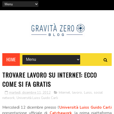
HOME
TROVARE LAVORO SU INTERNET: ECCO
COME SI FA GRATIS
martedì, dicembre 11, 2012
Internet
,
lavoro
,
Luiss
,
social
network
,
Università Luiss Guido Carli
Mercoledì 12 dicembre presso l’
Università Luiss Guido Carli
presentazione ufficiale di
Catchawork
, la prima piattaforma