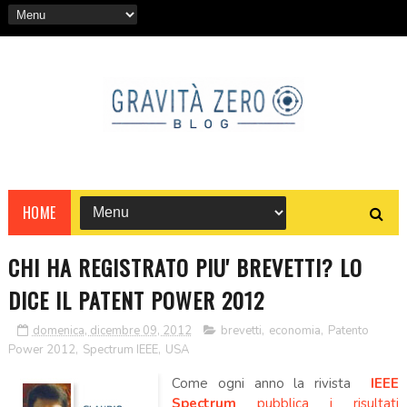
HOME
CHI HA REGISTRATO PIU' BREVETTI? LO
DICE IL PATENT POWER 2012
domenica, dicembre 09, 2012
brevetti
,
economia
,
Patento
Power 2012
,
Spectrum IEEE
,
USA
Come ogni anno la rivista
IEEE
Spectrum
pubblica i risultati