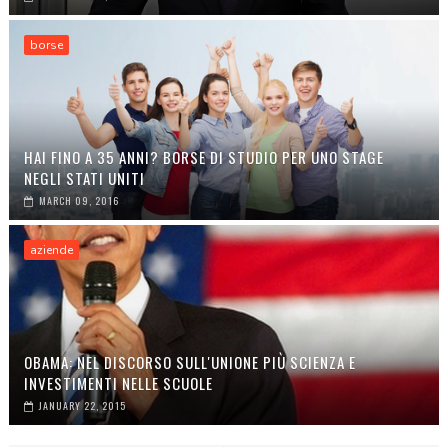
borse
HAI FINO A 35 ANNI? BORSE DI STUDIO PER UNO STAGE
NEGLI STATI UNITI
MARCH 09, 2016
aziende
OBAMA: NEL DISCORSO SULL'UNIONE PIÙ SCIENZA E
INVESTIMENTI NELLE SCUOLE
JANUARY 22, 2015