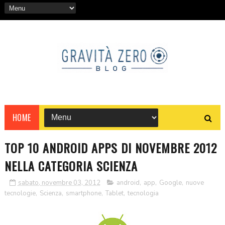
HOME
TOP 10 ANDROID APPS DI NOVEMBRE 2012
NELLA CATEGORIA SCIENZA
sabato, novembre 03, 2012
android
,
app
,
Google
,
nuove
tecnologie
,
Scienza
,
smartphone
,
Tablet
,
tecnologia