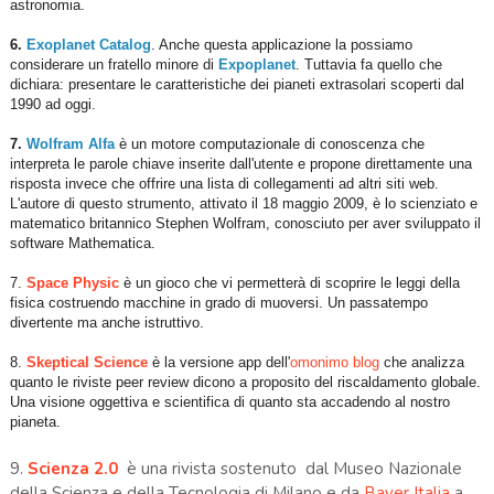
astronomia.
6.
Exoplanet Catalog
. Anche questa applicazione la possiamo
considerare un fratello minore di
Expoplanet
. Tuttavia fa quello che
dichiara: presentare le caratteristiche dei pianeti extrasolari scoperti dal
1990 ad oggi.
7.
Wolfram Alfa
è un motore computazionale di conoscenza che
interpreta le parole chiave inserite dall'utente e propone direttamente una
risposta invece che offrire una lista di collegamenti ad altri siti web.
L'autore di questo strumento, attivato il 18 maggio 2009, è lo scienziato e
matematico britannico Stephen Wolfram, conosciuto per aver sviluppato il
software Mathematica.
7.
Space Physic
è un gioco che vi permetterà di scoprire le leggi della
fisica costruendo macchine in grado di muoversi. Un passatempo
divertente ma anche istruttivo.
8.
Skeptical Science
è la versione app dell'
omonimo blog
che analizza
quanto le riviste peer review dicono a proposito del riscaldamento globale.
Una visione oggettiva e scientifica di quanto sta accadendo al nostro
pianeta.
9.
Scienza 2.0
è una rivista sostenuto dal Museo Nazionale
della Scienza e della Tecnologia di Milano e da
Bayer Italia
a