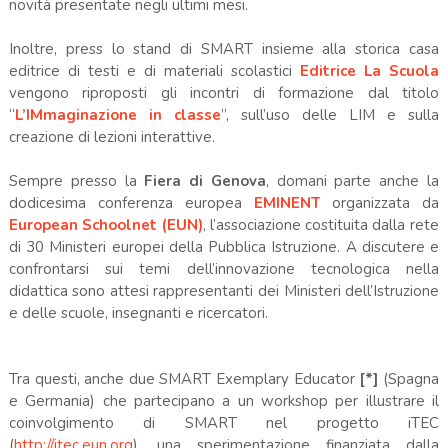
novità presentate negli ultimi mesi.
Inoltre, press lo stand di SMART insieme alla storica casa
editrice di testi e di materiali scolastici
Editrice La Scuola
vengono riproposti gli incontri di formazione dal titolo
“
L’IMmaginazione in classe
”, sull’uso delle LIM e sulla
creazione di lezioni interattive.
Sempre presso la
Fiera di Genova
, domani parte anche la
dodicesima conferenza europea
EMINENT
organizzata da
European Schoolnet (EUN)
, l’associazione costituita dalla rete
di 30 Ministeri europei della Pubblica Istruzione. A discutere e
confrontarsi sui temi dell’innovazione tecnologica nella
didattica sono attesi rappresentanti dei Ministeri dell’Istruzione
e delle scuole, insegnanti e ricercatori.
Tra questi, anche due SMART Exemplary Educator
[*]
(Spagna
e Germania) che partecipano a un workshop per illustrare il
coinvolgimento di SMART nel progetto iTEC
(
http://itec.eun.org
), una sperimentazione finanziata dalla