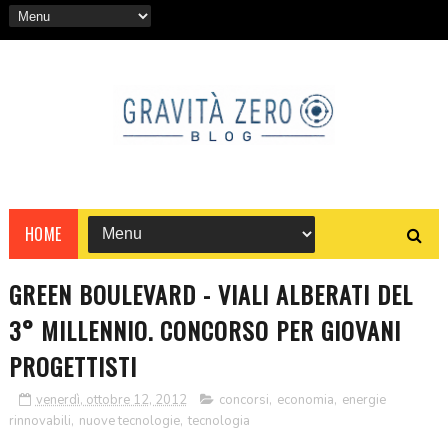
HOME
GREEN BOULEVARD - VIALI ALBERATI DEL
3° MILLENNIO. CONCORSO PER GIOVANI
PROGETTISTI
venerdì, ottobre 12, 2012
concorsi
,
economia
,
energie
rinnovabili
,
nuove tecnologie
,
tecnologia