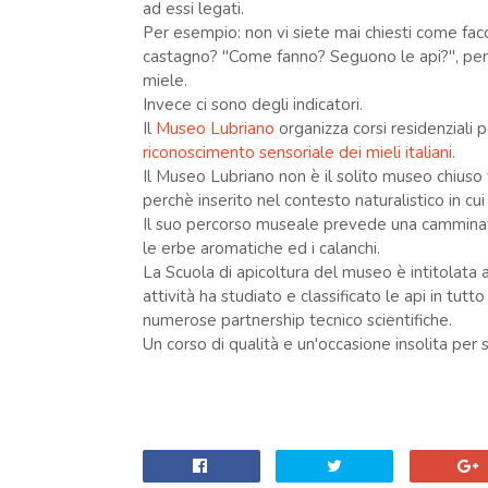
ad essi legati.
Per esempio: non vi siete mai chiesti come facci
castagno? "Come fanno? Seguono le api?", pen
miele.
Invece ci sono degli indicatori.
Il
Museo Lubriano
organizza corsi residenziali p
riconoscimento sensoriale dei mieli italiani
.
Il Museo Lubriano non è il solito museo chiuso 
perchè inserito nel contesto naturalistico in cui 
Il suo percorso museale prevede una camminata 
le erbe aromatiche ed i calanchi.
La Scuola di apicoltura del museo è intitolata 
attività ha studiato e classificato le api in t
numerose partnership tecnico scientifiche.
Un corso di qualità e un'occasione insolita per 