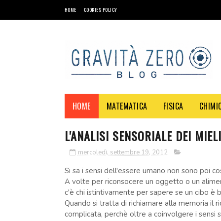
HOME
COOKIES POLICY
HOME
MATEMATICA
FISICA
CHIMI
L'ANALISI SENSORIALE DEI MIELI
mercoledì, settembre 19, 2012
Si sa i sensi dell'essere umano non sono poi così
A volte per riconsocere un oggetto o un alim
c'è chi istintivamente per sapere se un cibo è 
Quando si tratta di richiamare alla memoria il r
complicata, perchè oltre a coinvolgere i sensi 