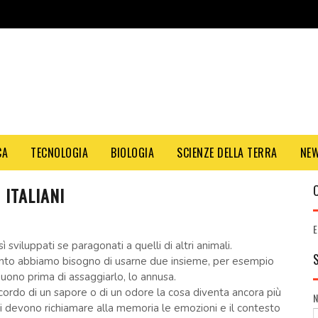
CA
TECNOLOGIA
BIOLOGIA
SCIENZE DELLA TERRA
NE
 ITALIANI
E
 sviluppati se paragonati a quelli di altri animali.
ento abbiamo bisogno di usarne due insieme, per esempio
buono prima di assaggiarlo, lo annusa.
icordo di un sapore o di un odore la cosa diventa ancora più
si devono richiamare alla memoria le emozioni e il contesto