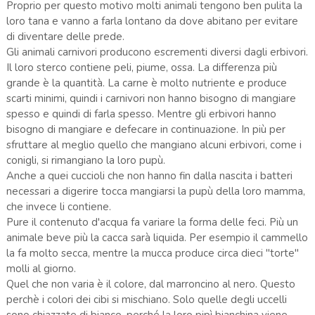
Proprio per questo motivo molti animali tengono ben pulita la
loro tana e vanno a farla lontano da dove abitano per evitare
di diventare delle prede.
Gli animali carnivori producono escrementi diversi dagli erbivori.
Il loro sterco contiene peli, piume, ossa. La differenza più
grande è la quantità. La carne è molto nutriente e produce
scarti minimi, quindi i carnivori non hanno bisogno di mangiare
spesso e quindi di farla spesso. Mentre gli erbivori hanno
bisogno di mangiare e defecare in continuazione. In più per
sfruttare al meglio quello che mangiano alcuni erbivori, come i
conigli, si rimangiano la loro pupù.
Anche a quei cuccioli che non hanno fin dalla nascita i batteri
necessari a digerire tocca mangiarsi la pupù della loro mamma,
che invece li contiene.
Pure il contenuto d'acqua fa variare la forma delle feci. Più un
animale beve più la cacca sarà liquida. Per esempio il cammello
la fa molto secca, mentre la mucca produce circa dieci "torte"
molli al giorno.
Quel che non varia è il colore, dal marroncino al nero. Questo
perchè i colori dei cibi si mischiano. Solo quelle degli uccelli
sono chiazzate di bianco, perché la loro pipì bianchina viene