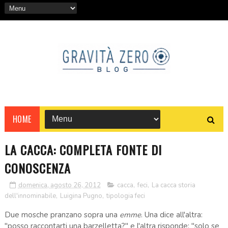
HOME
LA CACCA: COMPLETA FONTE DI
CONOSCENZA
domenica, agosto 26, 2012
cacca
,
feci
,
La cacca storia
dell'innominabile
,
Luigina Pugno
,
tipologia feci
Due mosche pranzano sopra una
emme
. Una dice all'altra:
"posso raccontarti una barzelletta?" e l'altra risponde: "solo se