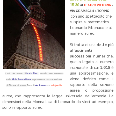
15.30
al
TEATRO VITTORIA
-
VIA GRAMSCI, 4 a TORINO
con uno spettacolo che
si ispira al matematico
Leonardo Fibonacci e al
numero aureo.
Si tratta di una
delle più
affascinanti
successioni numeriche
,
quella legata al numero
irrazionale, di cui
1,618
è
una approssimazione, e
: i
Il volo dei numeri
di
Mario Merz
nstallazione luminosa
viene definito come il
sulla
Mole Antonelliana
, rappresenta la successione
rapporto della sezione
Archenzo
Wikipedia
di Fibonacci in una
Foto di
su
aurea, o proporzione
aurea, che rappresenta la legge universale dell’armonia. Le
dimensioni della Monna Lisa di Leonardo da Vinci, ad esempio,
sono in rapporto aureo.