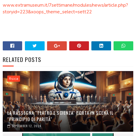
www.extramuseum.it/7settimane/modules/news/article.php?
storyid=223&xoops_theme_select=sett22
RELATED POSTS
fisica
LA RASSEGNA "TEATRO E SCIENZA" PORTA IN SCENA IL
"PRINCIPIO DI PARITÀ"
SEPTEMBER 12, 2024