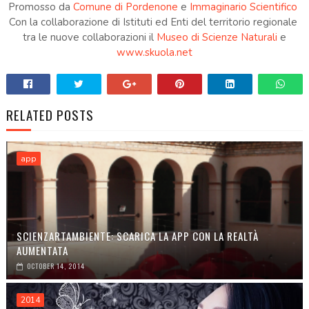
Promosso da
Comune di Pordenone
e
Immaginario Scientifico
Con la collaborazione di Istituti ed Enti del territorio regionale
tra le nuove collaborazioni il
Museo di Scienze Naturali
e
www.skuola.net
RELATED POSTS
app
SCIENZARTAMBIENTE: SCARICA LA APP CON LA REALTÀ
AUMENTATA
OCTOBER 14, 2014
2014