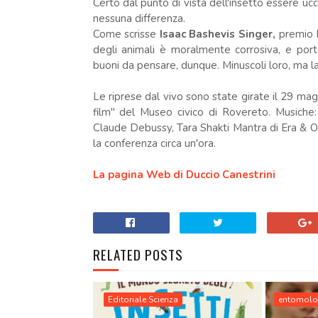
Certo dal punto di vista dell'insetto essere uc
nessuna differenza.
Come scrisse
Isaac Bashevis Singer,
premio N
degli animali è moralmente corrosiva, e porta
buoni da pensare, dunque. Minuscoli loro, ma l
Le riprese dal vivo sono state girate il 29 mag
film" del Museo civico di Rovereto. Musiche
Claude Debussy, Tara Shakti Mantra di Era & Ol
la conferenza circa un'ora.
La pagina Web di Duccio Canestrini
RELATED POSTS
Editoriale Scienza
entomolo