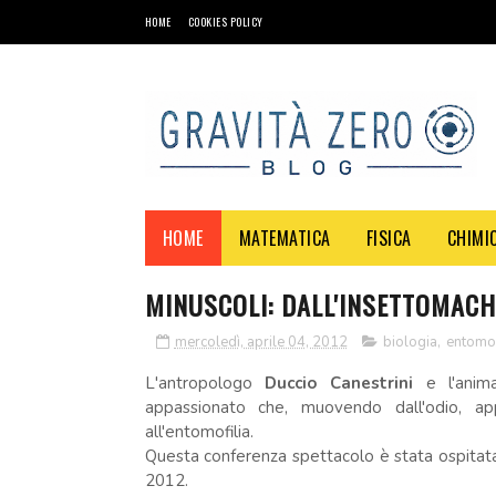
HOME
COOKIES POLICY
HOME
MATEMATICA
FISICA
CHIMI
MINUSCOLI: DALL'INSETTOMACH
mercoledì, aprile 04, 2012
biologia
,
entomo
L'antropologo
Duccio Canestrini
e l'anim
appassionato che, muovendo dall'odio, app
all'entomofilia.
Questa conferenza spettacolo è stata ospitata 
2012.