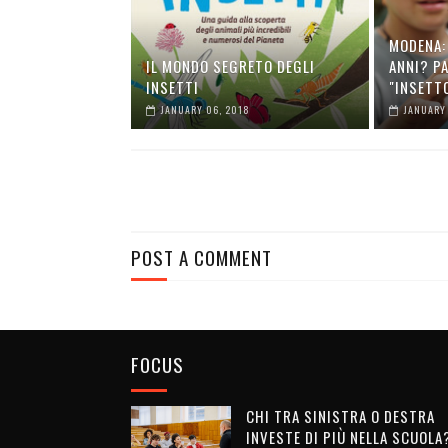
MODENA: 
IL MONDO SEGRETO DEGLI
ANNI? P
INSETTI
"INSETT
JANUARY 06, 2018
JANUARY 
POST A COMMENT
FOCUS
CHI TRA SINISTRA O DESTRA
INVESTE DI PIÙ NELLA SCUOLA