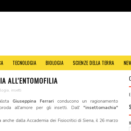
CA
TECNOLOGIA
BIOLOGIA
SCIENZE DELLA TERRA
NE
IA ALL'ENTOMOFILIA
logia
,
insetti
E
alista
Giuseppina Ferrari
conducono un ragionamento
roda all'amore per gli insetti. Dall'
"insettomachia"
anche dalla Accademia dei Fisiocritici di Siena, il 26 marzo