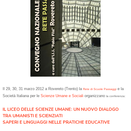
Il 29, 30, 31 marzo 2012 a Rovereto (Trento) la
e la
Rete di Scuole Passaggi
Società Italiana per le
Scienze Umane e Sociali
organizzano
la conferenza:
IL LICEO DELLE SCIENZE UMANE: UN NUOVO DIALOGO
TRA UMANISTI E SCIENZIATI
SAPERI E LINGUAGGI NELLE PRATICHE EDUCATIVE