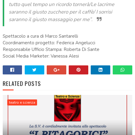
tutto quel tempo un ricordo tornerà/Le lacrime
saranno il giusto zucchero per il caffè/ I sorrisi
saranno il giusto massaggio per me”.
Spettacolo a cura di Marco Santarelli
Coordinamento progetto: Federica Angelucci
Responsabile Ufficio Stampa: Roberta Di Sante
Social Media Marketer: Vanessa Alesi
RELATED POSTS
teatro e scienza