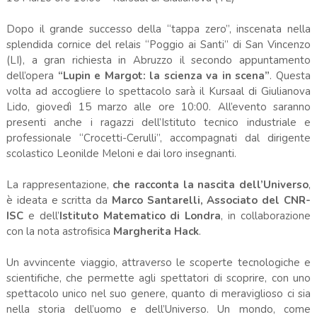
Dopo il grande successo della “tappa zero”, inscenata nella
splendida cornice del relais “Poggio ai Santi” di San Vincenzo
(LI), a gran richiesta in Abruzzo il secondo appuntamento
dell’opera
“Lupin e Margot: la scienza va in scena”
. Questa
volta ad accogliere lo spettacolo sarà il Kursaal di Giulianova
Lido, giovedì 15 marzo alle ore 10:00. All’evento saranno
presenti anche i ragazzi dell’Istituto tecnico industriale e
professionale “Crocetti-Cerulli”, accompagnati dal dirigente
scolastico Leonilde Meloni e dai loro insegnanti.
La rappresentazione,
che racconta la nascita dell’Universo
,
è ideata e scritta da
Marco Santarelli, Associato del CNR-
ISC
e dell’
Istituto Matematico di Londra
, in collaborazione
con la nota astrofisica
Margherita Hack
.
Un avvincente viaggio, attraverso le scoperte tecnologiche e
scientifiche, che permette agli spettatori di scoprire, con uno
spettacolo unico nel suo genere, quanto di meraviglioso ci sia
nella storia dell’uomo e dell’Universo. Un mondo, come