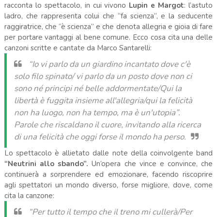
racconta lo spettacolo, in cui vivono
Lupin e Margot
: l’astuto
ladro, che rappresenta colui che “fa scienza”, e la seducente
raggiratrice, che “è scienza” e che denota allegria e gioia di fare
per portare vantaggi al bene comune. Ecco cosa cita una delle
canzoni scritte e cantate da Marco Santarelli:
“Io vi parlo da un giardino incantato dove c'è
solo filo spinato/ vi parlo da un posto dove non ci
sono né principi né belle addormentate/Qui la
libertà è fuggita insieme all'allegria/qui la felicità
non ha luogo, non ha tempo, ma è un'utopia”.
Parole che riscaldano il cuore, invitando alla ricerca
di una felicità che oggi forse il mondo ha perso.
Lo spettacolo è allietato dalle note della coinvolgente band
“Neutrini allo sbando”.
Un’opera che vince e convince, che
continuerà a sorprendere ed emozionare, facendo riscoprire
agli spettatori un mondo diverso, forse migliore, dove, come
cita la canzone:
“Per tutto il tempo che il treno mi cullerà/Per