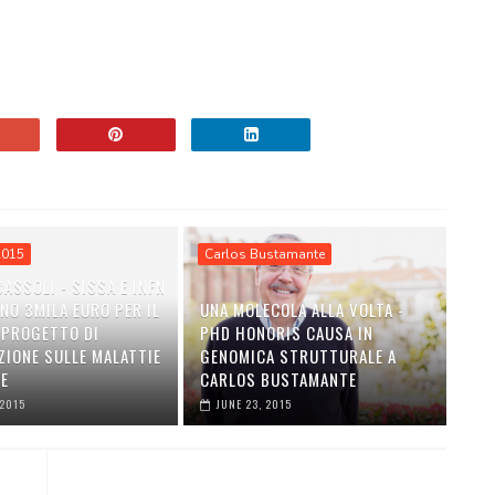
2015
Carlos Bustamante
ASSOLI - SISSA E INFN
NO 3MILA EURO PER IL
UNA MOLECOLA ALLA VOLTA -
 PROGETTO DI
PHD HONORIS CAUSA IN
ZIONE SULLE MALATTIE
GENOMICA STRUTTURALE A
VE
CARLOS BUSTAMANTE
 2015
JUNE 23, 2015