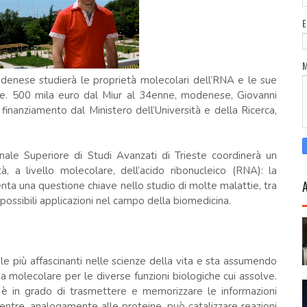
modenese studierà le proprietà molecolari dell’RNA e le sue
atite. 500 mila euro dal Miur al 34enne, modenese, Giovanni
inanziamento dal Ministero dell’Università e della Ricerca,
onale Superiore di Studi Avanzati di Trieste coordinerà un
à, a livello molecolare, dell’acido ribonucleico (RNA): la
ta una questione chiave nello studio di molte malattie, tra
a possibili applicazioni nel campo della biomedicina.
e più affascinanti nelle scienze della vita e sta assumendo
 molecolare per le diverse funzioni biologiche cui assolve.
è in grado di trasmettere e memorizzare le informazioni
tre, analogamente alle proteine, può catalizzare reazioni