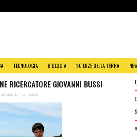
CA
TECNOLOGIA
BIOLOGIA
SCIENZE DELLA TERRA
NE
ANE RICERCATORE GIOVANNI BUSSI
icercatori
,
miur
,
sissa
E