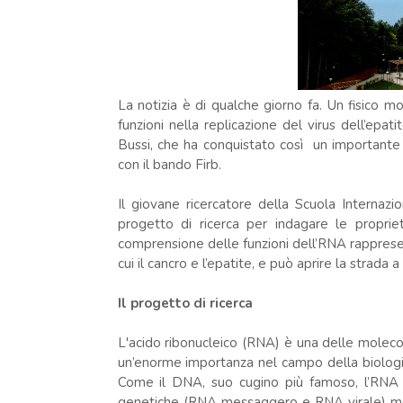
La notizia è di qualche giorno fa. Un fisico 
funzioni nella replicazione del virus dell’ep
Bussi, che ha conquistato così un importante f
con il bando Firb.
Il giovane ricercatore della Scuola Internazi
progetto di ricerca per indagare le propriet
comprensione delle funzioni dell’RNA rappresen
cui il cancro e l’epatite, e può aprire la strada 
Il progetto di ricerca
L'acido ribonucleico (RNA) è una delle molecol
un’enorme importanza nel campo della biologia
Come il DNA, suo cugino più famoso, l’RNA 
genetiche (RNA messaggero e RNA virale) men