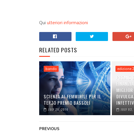
Qui
ulteriori informazioni
RELATED POSTS
bando
edizione 
PREMIO B
FINANZIA
MIGLIOR
SCIENZA AL FEMMINILE PER IL
DIVULGA
TERZO PREMIO BASSOLI
INFETTI
JULY 20, 2016
JULY 02,
PREVIOUS