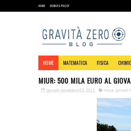
HOME
COOKIES POLICY
HOME
MATEMATICA
FISICA
CHIMI
MIUR: 500 MILA EURO AL GIOV
giovedì, novembre 03, 2011
fisica
,
giovani r