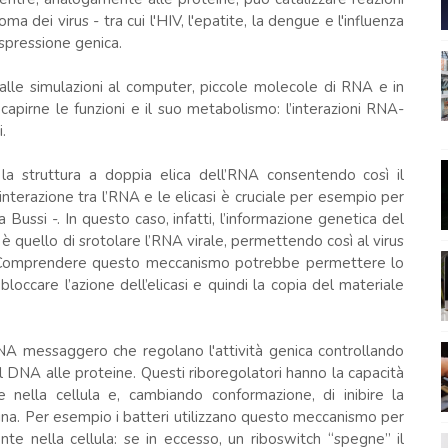
a dei virus - tra cui l'HIV, l'epatite, la dengue e l'influenza
espressione genica.
 alle simulazioni al computer, piccole molecole di RNA e in
capirne le funzioni e il suo metabolismo: l’interazioni RNA-
.
la struttura a doppia elica dell’RNA consentendo così il
interazione tra l’RNA e le elicasi è cruciale per esempio per
a Bussi -. In questo caso, infatti, l’informazione genetica del
i è quello di srotolare l’RNA virale, permettendo così al virus
ite. Comprendere questo meccanismo potrebbe permettere lo
 bloccare l’azione dell’elicasi e quindi la copia del materiale
RNA messaggero che regolano l'attività genica controllando
 DNA alle proteine. Questi riboregolatori hanno la capacità
e nella cellula e, cambiando conformazione, di inibire la
teina. Per esempio i batteri utilizzano questo meccanismo per
nte nella cellula: se in eccesso, un riboswitch “spegne” il