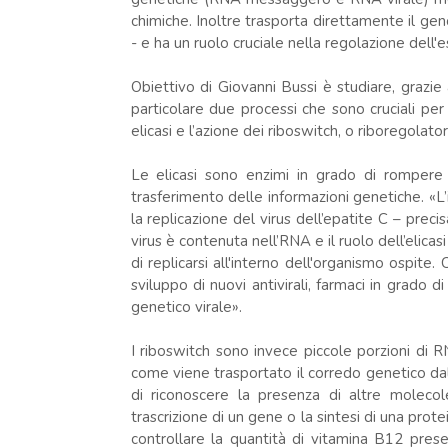
chimiche. Inoltre trasporta direttamente il genom
- e ha un ruolo cruciale nella regolazione dell'
Obiettivo di Giovanni Bussi è studiare, grazie
particolare due processi che sono cruciali per 
elicasi e l’azione dei riboswitch, o riboregolatori
Le elicasi sono enzimi in grado di rompere 
trasferimento delle informazioni genetiche. «L’
la replicazione del virus dell’epatite C – precis
virus è contenuta nell’RNA e il ruolo dell’elicas
di replicarsi all'interno dell'organismo osp
sviluppo di nuovi antivirali, farmaci in grado di
genetico virale».
I riboswitch sono invece piccole porzioni di 
come viene trasportato il corredo genetico dal
di riconoscere la presenza di altre molecol
trascrizione di un gene o la sintesi di una pro
controllare la quantità di vitamina B12 prese