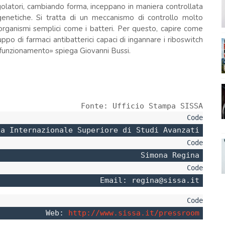
egolatori, cambiando forma, inceppano in maniera controllata
 genetiche. Si tratta di un meccanismo di controllo molto
 organismi semplici come i batteri. Per questo, capire come
po di farmaci antibatterici capaci di ingannare i riboswitch
funzionamento» spiega Giovanni Bussi.
Fonte: Ufficio Stampa SISSA
la Internazionale Superiore di Studi Avanzati
Simona Regina
Email: regina@sissa.it
Web: 
http://www.sissa.it/pressroom