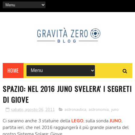
HOME
SPAZIO: NEL 2016 JUNO SVELERA' I SEGRETI
DI GIOVE
sabato, agosto 06, 2011
astronautica
,
astronomia
,
juno
Ci saranno anche 3 statuine della
LEGO
, sulla sonda
JUNO
,
partita ieri, che nel 2016 raggiungerà il più grande pianeta del
nostro Sistema Solare: Giove.