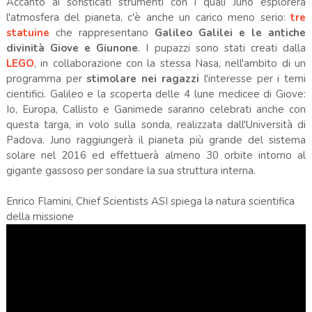
Accanto ai sofisticati strumenti con i quali Juno esplorerà
l'atmosfera del pianeta, c'è anche un carico meno serio:
tre
statuine
che rappresentano
Galileo Galilei e le antiche
divinità Giove e Giunone
. I pupazzi sono stati creati dalla
LEGO
, in collaborazione con la stessa Nasa, nell'ambito di un
programma per
stimolare nei ragazzi
l'interesse per i temi
cientifici. Galileo e la scoperta delle 4 lune medicee di Giove:
Io, Europa, Callisto e Ganimede saranno celebrati anche con
questa targa, in volo sulla sonda, realizzata dall'Università di
Padova. Juno raggiungerà il pianeta più grande del sistema
solare nel 2016 ed effettuerà almeno 30 orbite intorno al
gigante gassoso per sondare la sua struttura interna.
Enrico Flamini, Chief Scientists ASI spiega la natura scientifica
della missione