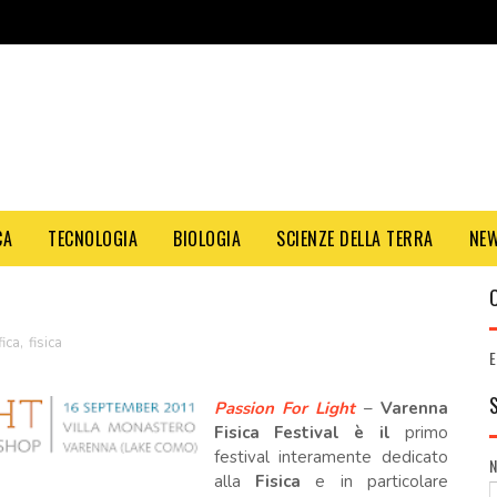
CA
TECNOLOGIA
BIOLOGIA
SCIENZE DELLA TERRA
NE
fica
,
fisica
E
Passion For Light
–
Varenna
Fisica Festival è il
primo
festival interamente dedicato
alla
Fisica
e in particolare