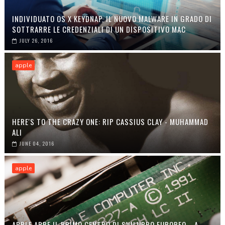
INDIVIDUATO OS X KEYDNAP, IL NUOVO MALWARE IN GRADO DI
SOTTRARRE LE CREDENZIALI DI UN DISPOSITIVO MAC
JULY 26, 2016
apple
HERE'S TO THE CRAZY ONE: RIP CASSIUS CLAY - MUHAMMAD
ALI
JUNE 04, 2016
apple
APPLE APRE IL PRIMO CENTRO DI SVILUPPO EUROPEO... A