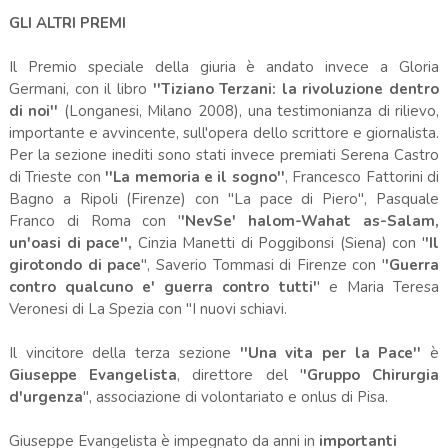
GLI ALTRI PREMI
Il Premio speciale della giuria è andato invece a Gloria
Germani, con il libro
''Tiziano Terzani: la rivoluzione dentro
di noi''
(Longanesi, Milano 2008), una testimonianza di rilievo,
importante e avvincente, sull'opera dello scrittore e giornalista.
Per la sezione inediti sono stati invece premiati Serena Castro
di Trieste con
''La memoria e il sogno''
, Francesco Fattorini di
Bagno a Ripoli (Firenze) con ''La pace di Piero'', Pasquale
Franco di Roma con '
'NevSe' halom-Wahat as-Salam,
un'oasi di pace'',
Cinzia Manetti di Poggibonsi (Siena) con '
'Il
girotondo di pace
'', Saverio Tommasi di Firenze con '
'Guerra
contro qualcuno e' guerra contro tutti'
' e Maria Teresa
Veronesi di La Spezia con ''I nuovi schiavi.
Il vincitore della terza sezione
''Una vita per la Pace''
è
Giuseppe Evangelista
, direttore del '
'Gruppo Chirurgia
d'urgenza
'', associazione di volontariato e onlus di Pisa.
Giuseppe Evangelista è impegnato da anni in
importanti