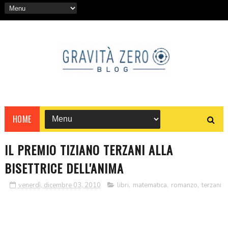
HOME
IL PREMIO TIZIANO TERZANI ALLA
BISETTRICE DELL'ANIMA
venerdì, dicembre 03, 2010
libri
,
matematica
,
romanzo
,
terzani