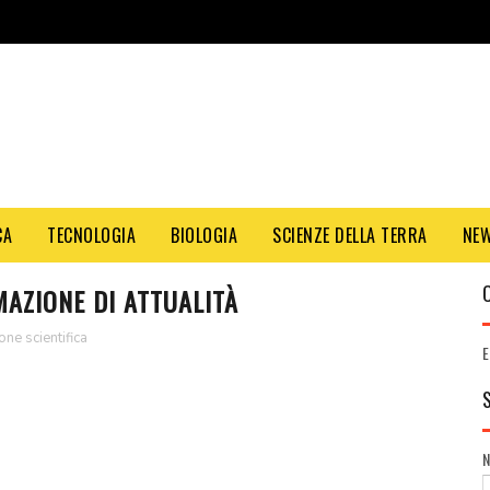
CA
TECNOLOGIA
BIOLOGIA
SCIENZE DELLA TERRA
NE
MAZIONE DI ATTUALITÀ
one scientifica
E