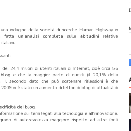
eri una indagine della società di ricerche Human Highway in
ta fatta
un'analisi completa
sulle
abitudini
relative
italiani.
santi.
ei 24,4 milioni di utenti italiani di Internet, cioè circa 5,6
i blog
e che la maggior parte di questi (il 20,1% della
à. Il secondo dato che può scatenare riflessioni è che
l 2009 vi è stato un aumento di lettori di blog di attualità di
cificità dei blog
.
informazione sui temi legati alla tecnologia e all’innovazione.
rado di autorevolezza maggiore rispetto ad altre fonti