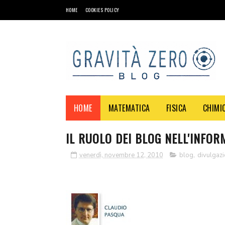
HOME
COOKIES POLICY
HOME
MATEMATICA
FISICA
CHIMI
IL RUOLO DEI BLOG NELL'INFOR
venerdì, novembre 12, 2010
blog
,
divulgazi