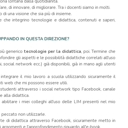
ria lontana dalla quotidianità.
are, di innovare, di migliorare. Tra i docenti siamo in molti.
o di una visione che sia più di insieme.
 che integrino tecnologie e didattica, contenuti e saperi,
LUPPANDO IN QUESTA DIREZIONE?
 più generico
tecnologie per la didattica
, poi. Termine che
ndire gli aspetti e le possibilità didattiche correlati all'uso
, social network ecc.) già disponibili, già in mano agli utenti
ntegrare il mio lavoro a scuola utilizzando sicuramente il
nti web che mi possono essere utili.
studenti attraverso i social network tipo Facebook, canale
 alla didattica.
bilitare i miei colleghi all'uso delle LIM presenti nel mio
eccato non utilizzarle.
te di didattica attraverso Facebook, sicuramente metto in
ti argomenti e l'approfondimento riguardo all'e-book.