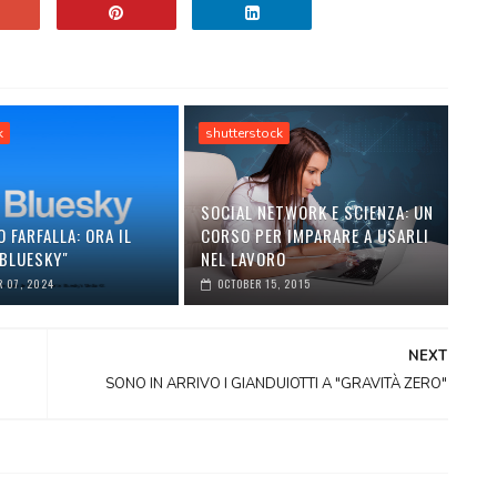
k
shutterstock
SOCIAL NETWORK E SCIENZA: UN
O FARFALLA: ORA IL
CORSO PER IMPARARE A USARLI
"BLUESKY"
NEL LAVORO
 07, 2024
OCTOBER 15, 2015
NEXT
SONO IN ARRIVO I GIANDUIOTTI A "GRAVITÀ ZERO"