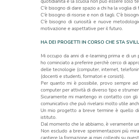
quotidianità e la scuola non può essere solo teo
C'è bisogno di dare spazio a chi ha la voglia di f
C'è bisogno di risorse e non di tagli. C'è bisogn
C'è bisogno di curiosità e nuove metodologie
motivazione e aspettative per il futuro.
HA DEI PROGETTI IN CORSO CHE STA SVI
Mi occupo da anni di e-learning prima e di un
ho cominciato a preferire perchè cerco di approfo
delle tecnologie (computer, internet, telefonini
(docenti e studenti, formatori e corsisti).
Per quanto mi è possibile, provo sempre ad i
computer per attività di diverso tipo e strume
Sicuramente mi mantengo in contatto con gli 
comunicativo che può rivelarsi molto utile anche
Un mio progetto a breve termine è quello di a
istituto.
Dal momento che le abbiamo, è veramente un p
Non escludo a breve sperimentazioni più mira
cantiere la formazione ai miei colleghi su ques