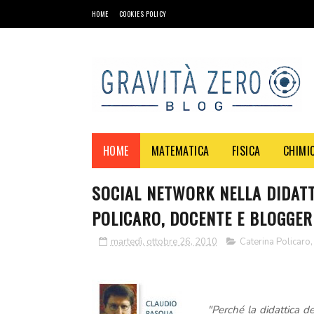
HOME
COOKIES POLICY
HOME
MATEMATICA
FISICA
CHIMI
SOCIAL NETWORK NELLA DIDATT
POLICARO, DOCENTE E BLOGGER
martedì, ottobre 26, 2010
Caterina Policaro
"Perché la didattica de