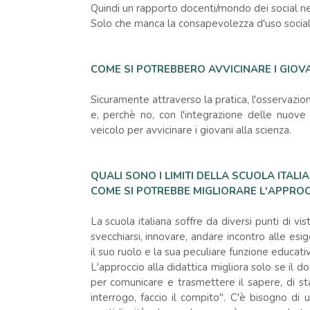
Quindi un rapporto docenti/mondo dei social ne
Solo che manca la consapevolezza d'uso sociale
COME SI POTREBBERO AVVICINARE I GIOVA
Sicuramente attraverso la pratica, l'osservazio
e, perchè no, con l'integrazione delle nuove
veicolo per avvicinare i giovani alla scienza.
QUALI SONO I LIMITI DELLA SCUOLA ITALI
COME SI POTREBBE MIGLIORARE L'APPROC
La scuola italiana soffre da diversi punti di vi
svecchiarsi, innovare, andare incontro alle es
il suo ruolo e la sua peculiare funzione educativ
L'approccio alla didattica migliora solo se il do
per comunicare e trasmettere il sapere, di sta
interrogo, faccio il compito". C'è bisogno di u