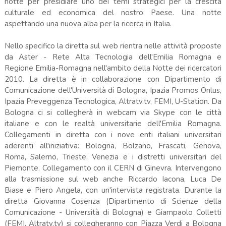
notte per presidiare uno dei temi strategici per la crescita
culturale ed economica del nostro Paese. Una notte
aspettando una nuova alba per la ricerca in Italia.
Nello specifico la diretta sul web rientra nelle attività proposte
da Aster - Rete Alta Tecnologia dell'Emilia Romagna e
Regione Emilia-Romagna nell'ambito della Notte dei ricercatori
2010. La diretta è in collaborazione con Dipartimento di
Comunicazione dell'Università di Bologna, Ipazia Promos Onlus,
Ipazia Preveggenza Tecnologica, Altratv.tv, FEMI, U-Station. Da
Bologna ci si collegherà in webcam via Skype con le città
italiane e con le realtà universitarie dell'Emilia Romagna.
Collegamenti in diretta con i nove enti italiani universitari
aderenti all'iniziativa: Bologna, Bolzano, Frascati, Genova,
Roma, Salerno, Trieste, Venezia e i distretti universitari del
Piemonte. Collegamento con il CERN di Ginevra. Intervengono
alla trasmissione sul web anche Riccardo Iacona, Luca De
Biase e Piero Angela, con un'intervista registrata. Durante la
diretta Giovanna Cosenza (Dipartimento di Scienze della
Comunicazione - Università di Bologna) e Giampaolo Colletti
(FEMI, Altratv.tv) si collegheranno con Piazza Verdi a Bologna