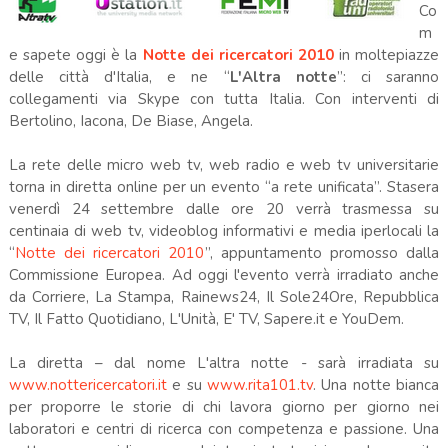
Co
m
e sapete oggi è la
Notte dei ricercatori 2010
in moltepiazze
delle città d'Italia, e ne “
L'Altra notte
”: ci saranno
collegamenti via Skype con tutta Italia. Con interventi di
Bertolino, Iacona, De Biase, Angela.
La rete delle micro web tv, web radio e web tv universitarie
torna in diretta online per un evento “a rete unificata”. Stasera
venerdì 24 settembre dalle ore 20 verrà trasmessa su
centinaia di web tv, videoblog informativi e media iperlocali la
“
Notte dei ricercatori 2010
”, appuntamento promosso dalla
Commissione Europea. Ad oggi l'evento verrà irradiato anche
da Corriere, La Stampa, Rainews24, Il Sole24Ore, Repubblica
TV, Il Fatto Quotidiano, L'Unità, E' TV, Sapere.it e YouDem.
La diretta – dal nome L'altra notte - sarà irradiata su
www.nottericercatori.it
e su
www.rita101.tv
. Una notte bianca
per proporre le storie di chi lavora giorno per giorno nei
laboratori e centri di ricerca con competenza e passione. Una