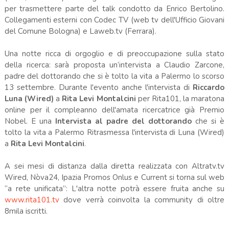
per trasmettere parte del talk condotto da Enrico Bertolino.
Collegamenti esterni con Codec TV (web tv dell'Ufficio Giovani
del Comune Bologna) e Laweb.tv (Ferrara).
Una notte ricca di orgoglio e di preoccupazione sulla stato
della ricerca: sarà proposta un’intervista a Claudio Zarcone,
padre del dottorando che si è tolto la vita a Palermo lo scorso
13 settembre. Durante l'evento anche l'intervista di
Riccardo
Luna (Wired)
a
Rita Levi Montalcini
per Rita101, la maratona
online per il compleanno dell'amata ricercatrice già Premio
Nobel. E una
Intervista al padre del dottorando
che si è
tolto la vita a Palermo Ritrasmessa l'intervista di Luna (Wired)
a
Rita Levi Montalcini
.
A sei mesi di distanza dalla diretta realizzata con Altratv.tv
Wired, Nòva24, Ipazia Promos Onlus e Current si torna sul web
“a rete unificata”: L'altra notte potrà essere fruita anche su
www.rita101.tv
dove verrà coinvolta la community di oltre
8mila iscritti.