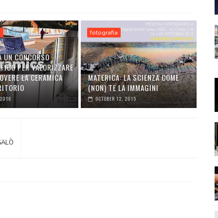
a
fotografia
A UN CONCORSO
FICO PER VALORIZZARE
OVERE LA CERAMICA
MATERICA: LA SCIENZA COME
RITORIO
(NON) TE LA IMMAGINI
 2016
OCTOBER 12, 2015
 SALÒ