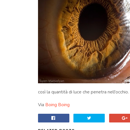
così la quantità di luce che penetra nell'occhio.
Via
Boing Boing