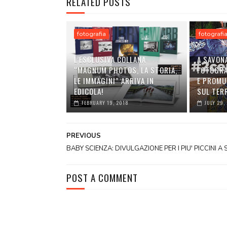
RELATED POSTS
fotografia
fotografi
L’ESCLUSIVA COLLANA
A SAVON
“MAGNUM PHOTOS, LA STORIA,
FOTOGRA
LE IMMAGINI” ARRIVA IN
E PROMU
EDICOLA!
SUL TER
FEBRUARY 19, 2018
JULY 29,
PREVIOUS
BABY SCIENZA: DIVULGAZIONE PER I PIU' PICCINI A
POST A COMMENT