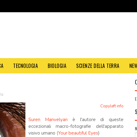
CA
TECNOLOGIA
BIOLOGIA
SCIENZE DELLA TERRA
NE
ia
E
Copyleft info
Suren Manvelyan
è l'autore di queste
eccezionali macro-fotografie dell'apparato
visivo umano
(Your beautiful Eyes
)