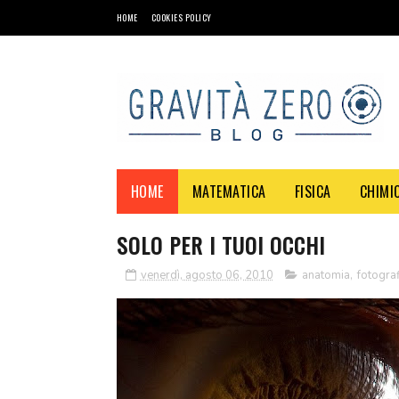
HOME
COOKIES POLICY
HOME
MATEMATICA
FISICA
CHIMI
SOLO PER I TUOI OCCHI
venerdì, agosto 06, 2010
anatomia
,
fotograf