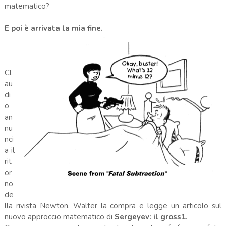
matematico?
E poi è arrivata la mia fine.
Cl
au
di
o
an
nu
nci
a il
rit
or
no
de
lla rivista Newton. Walter la compra e legge un articolo sul
nuovo approccio matematico di
Sergeyev: il gross1
.