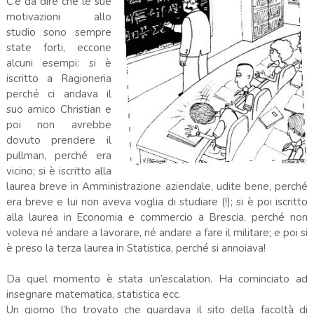
C’è da dire che le sue
motivazioni allo
studio sono sempre
state forti, eccone
alcuni esempi: si è
iscritto a Ragioneria
perché ci andava il
suo amico Christian e
poi non avrebbe
dovuto prendere il
pullman, perché era
vicino; si è iscritto alla
laurea breve in Amministrazione aziendale, udite bene, perché
era breve e lui non aveva voglia di studiare (!); si è poi iscritto
alla laurea in Economia e commercio a Brescia, perché non
voleva né andare a lavorare, né andare a fare il militare; e poi si
è preso la terza laurea in Statistica, perché si annoiava!
Da quel momento è stata un’escalation. Ha cominciato ad
insegnare matematica, statistica ecc.
Un giorno l’ho trovato che guardava il sito della facoltà di