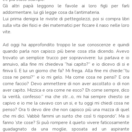
Gli altri papà leggono le favole ai loro figli per farli
addormentare, lui gli legge cosa da l’antimateria.
Lui prima denigra le riviste di pettegolezzi, poi si compra libri
sulla vita dei fisici e dei matematici per ficcare il naso nelle loro
vite.
Ad oggi ha approfondito troppo le sue conoscenze e quindi
quando parla non capisco più bene cosa stia dicendo. Avevo
trovato un semplice trucco per sopravvivere: lui parlava e io
annuivo, alla fine mi chiedeva “hai capito?” e io dicevo di si e
finiva lì. E lui un giorno che fa? Mi frega. Alla fine mi chiede:”tu
cosa ne pensi?” e io mi gelo. Ma come cosa ne pensi? E ora
come faccio? Devo ammettere di non aver ascoltato o di non
aver capito. Mizzica e ora come ne esco? Eh come sempre, dico
la verità, confesso:” ma che str…o, mi hai sempre chiesto se
capivo e io me la cavavo con un si, e tu oggi mi chiedi cosa ne
penso? Ora ti devo dire che non capisco più una mazza di quel
che mi dici. Vabbè fammi un sunto che così ti rispondo”. Ma si
fanno ‘ste cose? Si può rompere il quieto vivere faticosamente
guadagnato da una moglie, sposata ad un aspirante