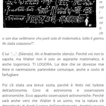
re
nd
i
co
nt
o
ch
e son due settimane che parli solo di matematica, tutto il giorno,
fin dalla colazione?”.
E lui: “…..”. (Silenzio). Ah si finalmente silenzio. Perché voi non lo
sapete, ma Walter non è solo un aspirante matematico, è
anche logorroico. TI LOGORA. Lui dice che se dovesse mai
finire in rianimazione, parlerebbe comunque, anche a costo di
farfugliare.
Poi c’è stata una breve sosta, perché è finito nel turbine
dell’astronomia. Corsi di astronomia e osservazioni
astronomiche. Ecco appunto osservazioni astronomiche. Perché
sarà anche vero che Walter è un uomo, ma la natura s’è
dimenticata di dargli il senso dell’orientamento, dandolo invece