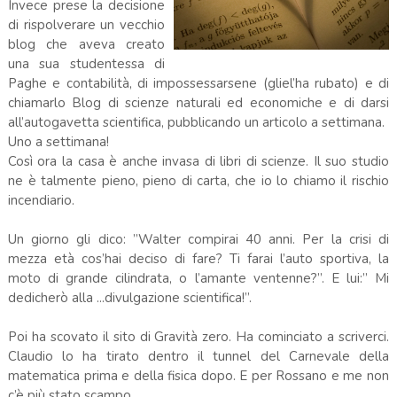
Invece prese la decisione
di rispolverare un vecchio
blog che aveva creato
una sua studentessa di
Paghe e contabilità, di impossessarsene (gliel’ha rubato) e di
chiamarlo Blog di scienze naturali ed economiche e di darsi
all’autogavetta scientifica, pubblicando un articolo a settimana.
Uno a settimana!
Così ora la casa è anche invasa di libri di scienze. Il suo studio
ne è talmente pieno, pieno di carta, che io lo chiamo il rischio
incendiario.
Un giorno gli dico: ”Walter compirai 40 anni. Per la crisi di
mezza età cos’hai deciso di fare? Ti farai l’auto sportiva, la
moto di grande cilindrata, o l’amante ventenne?”. E lui:” Mi
dedicherò alla ...divulgazione scientifica!”.
Poi ha scovato il sito di Gravità zero. Ha cominciato a scriverci.
Claudio lo ha tirato dentro il tunnel del Carnevale della
matematica prima e della fisica dopo. E per Rossano e me non
c’è più stato scampo.