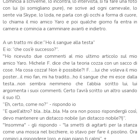
Comincia a scriverne, lo incontra, lo intervista, si fa fare una foto
con lui (si somigliano pure), ne scrive ad ogni carnevale, lo
sente via Skype, lo loda, ne parla con gli occhi a forma di cuore,
lo chiama il mio amico Yaro e poi qualche giorno fa entra in
camera e comincia a camminare avanti e indietro.
A un tratto mi dice:“Ho il sangue alla testa”
E io: “che cos’è successo?”.
"Ho ricevuto due commenti al mio ultimo articolo sul mio
amico Yaro. Michele F. dice che la teoria cozza con un sacco di
cose. Ma cosa cozza! Non è possibile?! F. …lui che voleva il mio
poster…il mio fan, mi ha tradito…ho il sangue che mi esce dalla
testa…non sembra nemmeno che l’abbia scritto lui, lui
argomenta i suoi commenti. Certo l’avrà scritto un altro usando
il suo ID.
”Eh, certo, come no?” - rispondo io
”E quell’altro? bla…bla...bla. Ma ora non posso rispondergli così,
devo mantenere un distacco nobile (un distacco nobile?!)”.
"Insomma" - gli rispondo - "la smetti di agitarti per la stanza
come una mosca nel bicchiere, io stavo per fare il pisolino. Ora
cominci a rispondere loro, e pian piano ti calmi”. +