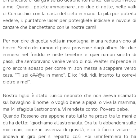
a me. Quindi... potete immaginare…noi due di notte, nelle valli
di Comacchio, con la carta del cielo in mano, la pila per poterla
vedere, il puntatore laser per potergliele indicare e nuvole di
zanzare che banchettano con le nostre carni!
Per non dire di quella volta in montagna, in una radura vicino al
bosco. Sento dei rumori di passi provenire dagli alberi. Noi due
immersi nel freddo e nelle tenebre e quei rumori sinistri di
passi, che sembravano venire verso di noi. Walter mi prende in
giro ancora adesso per come mi son messa a scappare verso
casa. ”Ti sei c##@a in mano”. E io: ”ridi, ridi. Intanto tu correvi
dietro a me!”.
Nostro figlio è stato l’unico neonato che non aveva ricamato
sul bavaglino: il nome, o voglio bene a papà, o viva la mamma,
ma Mi sfagiola l’astronomia. Vi rendete conto. Povero bebè.
Quando Rossano era appena nato lui lo ha preso tra le mani e
gli ha detto: “giochiamo all’astronauta. Ora tu ti abbandoni sulle
mie mani, come in assenza di gravità, e io ti faccio volare” e
andava in giro per il reparto così. Poi un’infermiera lo ha