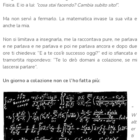
Fisica. E io a lui:
”cosa stai facendo? Cambia subito sito!”.
Ma non servì a fermarlo. La matematica invase la sua vita e
anche la mia.
Non si limitava a insegnarla, me la raccontava pure, ne parlava
e ne parlava e ne parlava e poi ne parlava ancora e dopo due
ore ti chiedeva: “E a te cos’è successo oggi?” ed io sfiancata e
tramortita rispondevo: “Te lo dirò domani a colazione, se mi
lascerai parlare”.
Un giorno a colazione non ce l’ho fatta più:
”
W
alt
er
ti