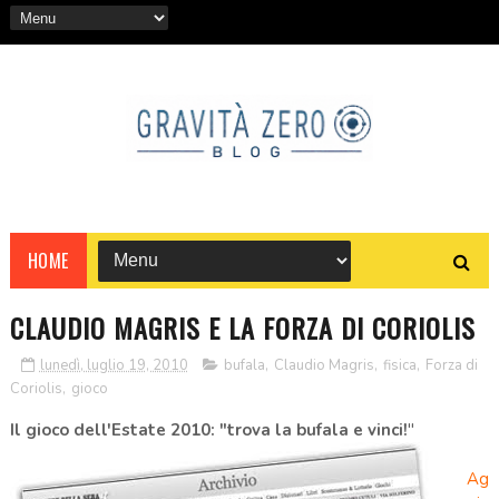
HOME
CLAUDIO MAGRIS E LA FORZA DI CORIOLIS
lunedì, luglio 19, 2010
bufala
,
Claudio Magris
,
fisica
,
Forza di
Coriolis
,
gioco
Il gioco dell'Estate 2010: "trova la bufala e vinci!
"
Ag