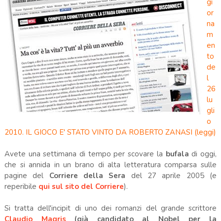
gi
or
na
m
en
to
de
l
26
lu
gli
o
2010. IL GIOCO E' STATO VINTO DA ROBERTO ZANASI (
leggi
)
Avete una settimana di tempo per scovare la
bufala
di oggi,
che si annida in un brano di alta letteratura comparsa sulle
pagine del
Corriere della Sera
del 27 aprile 2005 (e
reperibile
qui sul sito del Corriere
).
Si tratta dell'incipit di uno dei romanzi del grande scrittore
Claudio Magri
s
(già candidato al Nobel per la