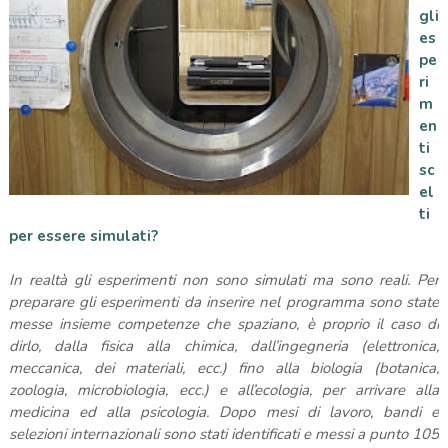
gli
es
pe
ri
m
en
ti
sc
el
ti
per essere simulati?
In realtà gli esperimenti non sono simulati ma sono reali. Per
preparare gli esperimenti da inserire nel programma sono state
messe insieme competenze che spaziano, è proprio il caso di
dirlo, dalla fisica alla chimica, dall’ingegneria (elettronica,
meccanica, dei materiali, ecc.) fino alla biologia (botanica,
zoologia, microbiologia, ecc.) e all’ecologia, per arrivare alla
medicina ed alla psicologia. Dopo mesi di lavoro, bandi e
selezioni internazionali sono stati identificati e messi a punto 105