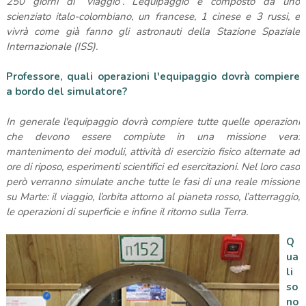
250 giorni di “viaggio”. L’equipaggio è composto da uno
scienziato italo-colombiano, un francese, 1 cinese e 3 russi, e
vivrà come già fanno gli astronauti della Stazione Spaziale
Internazionale (ISS).
Professore, quali operazioni l'equipaggio dovrà compiere
a bordo del simulatore?
In generale l'equipaggio dovrà compiere tutte quelle operazioni
che devono essere compiute in una missione vera:
mantenimento dei moduli, attività di esercizio fisico alternate ad
ore di riposo, esperimenti scientifici ed esercitazioni. Nel loro caso
però verranno simulate anche tutte le fasi di una reale missione
su Marte: il viaggio, l’orbita attorno al pianeta rosso, l’atterraggio,
le operazioni di superficie e infine il ritorno sulla Terra.
Q
ua
li
so
no