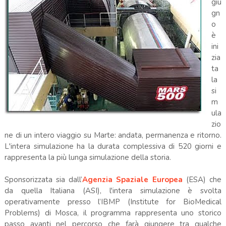
giu
gn
o
è
ini
zia
ta
la
si
m
ula
zio
ne di un intero viaggio su Marte: andata, permanenza e ritorno.
L'intera simulazione ha la durata complessiva di 520 giorni e
rappresenta la più lunga simulazione della storia.
Sponsorizzata sia dall’
Agenzia Spaziale Europea
(ESA) che
da quella Italiana (ASI), l'intera simulazione è svolta
operativamente presso l’IBMP (Institute for BioMedical
Problems) di Mosca, il programma rappresenta uno storico
passo avanti nel percorso che farà giungere tra qualche