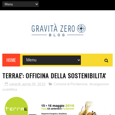
HOME
TERRAE': OFFICINA DELLA SOSTENIBILITA'
venerdì, aprile 30, 2010
Comune di Pordenone
,
divulgazione
scientifica