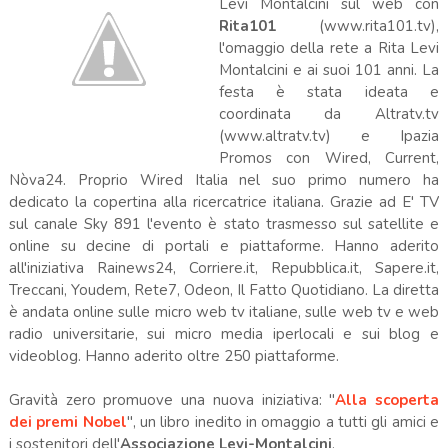
Levi Montalcini sul web con
Rita101
(www.rita101.tv),
l'omaggio della rete a Rita Levi
Montalcini e ai suoi 101 anni. La
festa è stata ideata e
coordinata da Altratv.tv
(www.altratv.tv) e Ipazia
Promos con Wired, Current,
Nòva24. Proprio Wired Italia nel suo primo numero ha
dedicato la copertina alla ricercatrice italiana. Grazie ad E' TV
sul canale Sky 891 l'evento è stato trasmesso sul satellite e
online su decine di portali e piattaforme. Hanno aderito
all'iniziativa Rainews24, Corriere.it, Repubblica.it, Sapere.it,
Treccani, Youdem, Rete7, Odeon, Il Fatto Quotidiano. La diretta
è andata online sulle micro web tv italiane, sulle web tv e web
radio universitarie, sui micro media iperlocali e sui blog e
videoblog. Hanno aderito oltre 250 piattaforme.
Gravità zero promuove una nuova iniziativa: "
Alla scoperta
dei premi Nobel
", un libro inedito in omaggio a tutti gli amici e
i sostenitori dell'
Associazione Levi-Montalcini
.