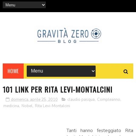
HOME
101 LINK PER RITA LEVI-MONTALCINI
domenica, aprile 25, 2010
claudio pasqua
,
Compleanno
,
medicina
,
Nobel
,
Rita Levi-Montalcini
Tanti hanno festeggiato Rita