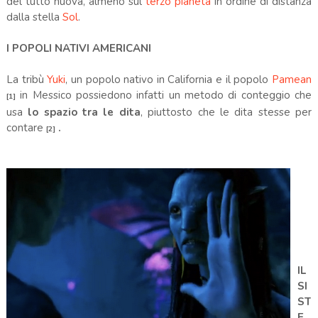
del tutto nuova, almeno sul
terzo pianeta
in ordine di distanza
dalla stella
Sol
.
I POPOLI NATIVI AMERICANI
La tribù
Yuki
, un popolo nativo in California e il popolo
Pamean
in Messico possiedono infatti un metodo di conteggio che
[1]
usa
lo spazio tra le dita
, piuttosto che le dita stesse per
contare
.
[2]
.
.
IL
SI
ST
E