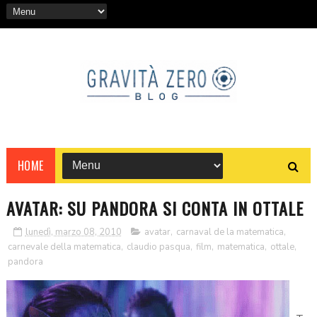
HOME
AVATAR: SU PANDORA SI CONTA IN OTTALE
lunedì, marzo 08, 2010
avatar
,
carnaval de la matematica
,
carnevale della matematica
,
claudio pasqua
,
film
,
matematica
,
ottale
,
pandora