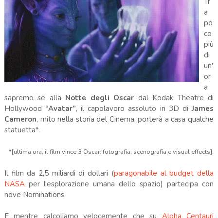
Tr
a
po
co
più
di
un'
or
a
sapremo se alla
Notte degli Oscar
dal Kodak Theatre di
Hollywood
“Avatar”
, il capolavoro assoluto in 3D di
James
Cameron
, mito nella storia del Cinema, porterà a casa qualche
statuetta*.
*[ultima ora, il film vince 3 Oscar: fotografia, scenografia e visual effects].
Il film da 2,5 miliardi di dollari (
paragonabile al budget della
NASA
per l'esplorazione umana dello spazio) partecipa con
nove Nominations.
E mentre calcoliamo velocemente che su
Alpha Centauri