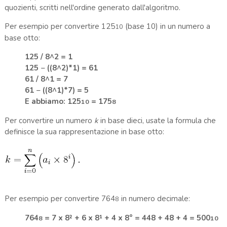
quozienti, scritti nell'ordine generato dall'algoritmo.
Per esempio per convertire 125
(base 10) in un numero a
10
base otto:
125 / 8^2 =
1
125 − ((8^2)*1) = 61
61 / 8^1 =
7
61 − ((8^1)*7) =
5
E abbiamo: 125
= 175
10
8
Per convertire un numero
k
in base dieci, usate la formula che
definisce la sua rappresentazione in base otto:
Per esempio per convertire 764
in numero decimale:
8
764
= 7 x 8² + 6 x 8¹ + 4 x 8° = 448 + 48 + 4 = 500
8
10