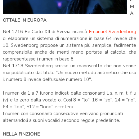
M
A
OTTALE IN EUROPA
Nel 1716 Re Carlo XII di Svezia incaricò
Emanuel Swedenborg
di elaborare un sistema di numerazione in base 64 invece che
10. Swedenborg propose un sistema più semplice, facilmente
comprensibile anche da menti meno portate al calcolo, che
rappresentasse i numeri in base 8.
Nel 1718 Swedenborg scrisse un manoscritto che non venne
mai pubblicato dal titolo "Un nuovo metodo aritmetico che usa
il numero 8 invece dell'usuale numero 10".
I numeri da 1 a 7 furono indicati dalle consonanti l, s, n, m, t, f, u
(v) e lo zero dalla vocale o. Così 8 = "lo", 16 = "so", 24 = "no",
64 = "loo", 512 = "looo" eccetera.
I numeri con consonanti consecutive venivano pronunciati
alternandoli a suoni vocalici secondo regole predefinite.
NELLA FINZIONE