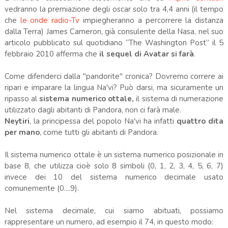
vedranno la premiazione degli oscar solo tra 4,4 anni (il tempo
che
le onde radio-Tv
impiegheranno a percorrere la distanza
dalla Terra) James Cameron, già consulente della Nasa, nel suo
articolo pubblicato sul quotidiano “The Washington Post” il 5
febbraio 2010 afferma che
il sequel di Avatar si farà
.
Come difenderci dalla "pandorite" cronica? Dovremo correre ai
ripari e imparare la lingua Na'vi? Può darsi, ma sicuramente un
ripasso al
sistema numerico ottale,
il sistema di numerazione
utilizzato dagli abitanti di Pandora, non ci farà male.
Neytiri
, la principessa del popolo Na'vi ha infatti
quattro dita
per mano
, come tutti gli abitanti di Pandora.
Il sistema numerico ottale è un sistema numerico posizionale in
base 8, che utilizza cioè solo 8 simboli (0, 1, 2, 3, 4, 5, 6, 7)
invece dei 10 del sistema numerico decimale usato
comunemente (0....9).
Nel sistema decimale, cui siamo abituati, possiamo
rappresentare un numero, ad esempio il 74, in questo modo: