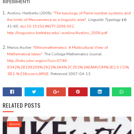
RIFERIMENTI
Avelino, Heriberto (2006),
"The typology of Pame number systems and
the limits of Mesoamerica as a linguistic area"
,
Linguistic Typology
10
:
41-60,
doi
:
10.1515/LINGTY.2006.002
,
http://linguistics.berkeley.edu/~avelino/Avelino_2006.pdf
Marcia Ascher.
"Ethnomathematics: A Multicultural View of
Mathematical Ideas"
. The College Mathematics Journal.
http://links.jstor.org/sici?sici=0746-
8342%28199209%2923%3A4%3C353%3AEAMVOM%3E2.0.CO%
3B2-%23&size=LARGE
. Retrieved 2007-04-13.
RELATED POSTS
donne