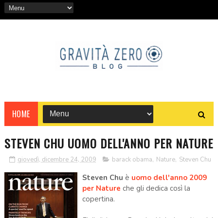
HOME
STEVEN CHU UOMO DELL'ANNO PER NATURE
giovedì, dicembre 24, 2009
barack obama
,
Nature
,
Steven Chu
Steven Chu
è
uomo dell'anno 2009
per Nature
che gli dedica così la
copertina.