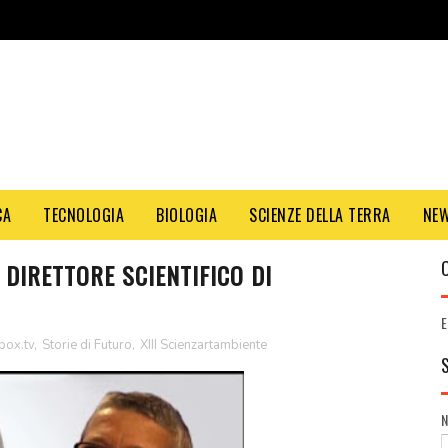
CA
TECNOLOGIA
BIOLOGIA
SCIENZE DELLA TERRA
NE
 DIRETTORE SCIENTIFICO DI
E
box.tv
,
Storie di Futuro
,
XIII Scienzartambiente