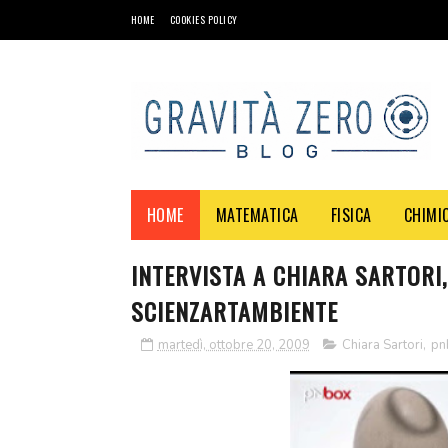
HOME
COOKIES POLICY
HOME
MATEMATICA
FISICA
CHIMI
INTERVISTA A CHIARA SARTORI,
SCIENZARTAMBIENTE
martedì, ottobre 20, 2009
Chiara Sartori
,
pn