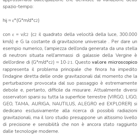
spazio-tempo:
hij ≈ ε*(G*m/d*c
)
2
con ε = v/c
(c
il quadrato della velocità della luce, 300.000
2
2
km/s) e G la costante di gravitazione universale . Per dare un
esempio numerico, l’ampiezza dell’onda generata da una stella
di neutroni situata nell’ammassi di galassie della Vergine è
dell’ordine di (G*m/d*c
) ≈ 10
. Questo
valore microscopico
2
-21
rappresenta il problema principale che finora ha impedito
l’indagine diretta delle onde gravitazionali dal momento che la
perturbazione provocata dal suo passaggio è estremamente
debole e, pertanto, difficile da misurare. Attualmente diversi
osservatori sparsi su tutta la superficie terrestre (VIRGO, LIGO,
GEO, TAMA, AURIGA, NAUTILUS, ALEGRO ed EXPLORER) si
dedicano esclusivamente alla ricerca di possibili radiazioni
gravitazionali, ma il loro studio presuppone un altissimo livello
di precisione e sensibilità che non è ancora stato raggiunto
dalle tecnologie moderne.