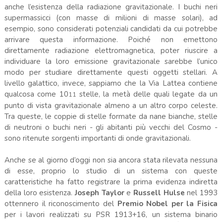
anche l’esistenza della radiazione gravitazionale. I buchi neri
supermassicci (con masse di milioni di masse solari), ad
esempio, sono considerati potenziali candidati da cui potrebbe
arrivare questa informazione. Poiché non emettono
direttamente radiazione elettromagnetica, poter riuscire a
individuare la loro emissione gravitazionale sarebbe l’unico
modo per studiare direttamente questi oggetti stellari. A
livello galattico, invece, sappiamo che la Via Lattea contiene
qualcosa come 10
stelle, la metà delle quali legate da un
11
punto di vista gravitazionale almeno a un altro corpo celeste.
Tra queste, le coppie di stelle formate da nane bianche, stelle
di neutroni o buchi neri - gli abitanti più vecchi del Cosmo -
sono ritenute sorgenti importanti di onde gravitazionali.
Anche se al giorno d’oggi non sia ancora stata rilevata nessuna
di esse, proprio lo studio di un sistema con queste
caratteristiche ha fatto registrare la prima evidenza indiretta
della loro esistenza.
Joseph Taylor
e
Russell Hulse
nel 1993
ottennero il riconoscimento del
Premio Nobel per la Fisica
per i lavori realizzati su PSR 1913+16, un sistema binario