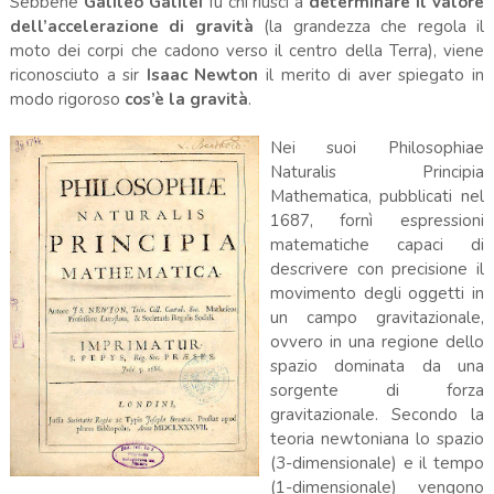
Sebbene
Galileo Galilei
fu chi riuscì a
determinare il valo
re
dell’accelerazione di gravità
(la grandezza che regola il
moto dei corpi che cadono verso il centro della Terra), viene
riconosciuto a sir
Isaac Newton
il merito di aver spiegato in
modo rigoroso
cos’è la gravità
.
Nei suoi Philosophiae
Naturalis Principia
Mathematica, pubblicati nel
1687, fornì espressioni
matematiche capaci di
descrivere con precisione il
movimento degli oggetti in
un campo gravitazionale,
ovvero in una regione dello
spazio dominata da una
sorgente di forza
gravitazionale. Secondo la
teoria newtoniana lo spazio
(3-dimensionale) e il tempo
(1-dimensionale) vengono