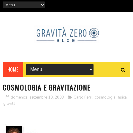
HOME
COSMOLOGIA E GRAVITAZIONE
domenica, settembre 13, 2009
Carlo Ferri
,
cosmologia
,
fisica
,
gravità
.