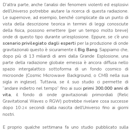
D’altra parte, anche l’analisi dei fenomeni violenti ed esplosivi
dell’Universo potrebbe aiutare la ricerca di questa radiazione.
Le supernove, ad esempio, benché complicate da un punto di
vista della descrizione teorica in termini di leggi conosciute
della fisica, possono emettere (per un tempo molto breve)
onde di questo tipo durante un’esplosione. Eppure, se c’è uno
scenario privilegiato dagli esperti
per la produzione di onde
gravitazionali questo è sicuramente il
Big Bang
. Sappiamo che,
dopo più di 13 miliardi di anni dalla Grande Esplosione, una
parte della radiazione globale emessa è ancora diffusa nello
spazio intergalattico sottoforma di un fondo cosmico di
microonde (Cosmic Microwave Background, o CMB nella sua
sigla in inglese). Tuttavia, se il suo studio ci permette di
“andare indietro nel tempo” fino ai suoi
primi 300.000 anni di
vita
, il fondo di onde gravitazionali primordiali (Relic
Gravitational Waves o RGW) potrebbe rivelare cosa successe
dopo 10
secondi dalla nascita dell’Universo fino ai giorni
-24
nostri.
E proprio qualche settimana fa uno studio pubblicato sulla