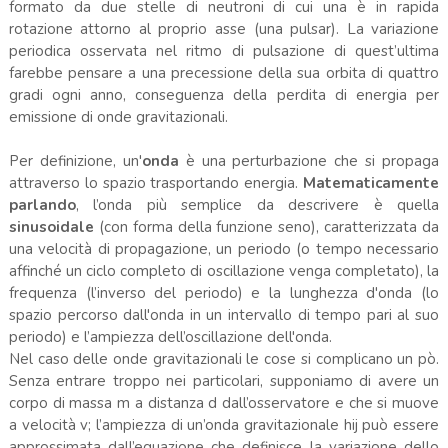
formato da due stelle di neutroni di cui una è in rapida
rotazione attorno al proprio asse (una pulsar). La variazione
periodica osservata nel ritmo di pulsazione di quest’ultima
farebbe pensare a una precessione della sua orbita di quattro
gradi ogni anno, conseguenza della perdita di energia per
emissione di onde gravitazionali.
Per definizione, un'
onda
è una perturbazione che si propaga
attraverso lo spazio trasportando energia.
Matematicamente
parlando
, l’onda più semplice da descrivere è quella
sinusoidale
(con forma della funzione seno), caratterizzata da
una velocità di propagazione, un periodo (o tempo necessario
affinché un ciclo completo di oscillazione venga completato), la
frequenza (l’inverso del periodo) e la lunghezza d'onda (lo
spazio percorso dall'onda in un intervallo di tempo pari al suo
periodo) e l’ampiezza dell’oscillazione dell'onda.
Nel caso delle onde gravitazionali le cose si complicano un pò.
Senza entrare troppo nei particolari, supponiamo di avere un
corpo di massa m a distanza d dall’osservatore e che si muove
a velocità v; l’ampiezza di un’onda gravitazionale hij può essere
approssimata dall’equazione che definisce la variazione dello