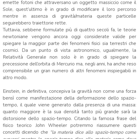
emette fotoni che attraversano un oggetto massiccio come il
Sole, quest’ultimo è in grado di modificare il loro percorso
mentre in assenza di gravità/materia queste particelle
seguirebbero traiettorie rette.
Tuttavia, sebbene formulate più di quattro secoli fa, le teorie
newtoniane vengono ancora oggi considerate valide per
spiegare la maggior parte dei fenomeni fisici sia terrestri che
cosmici. Da un punto di vista astronomico, ugualmente, la
Relatività Generale non solo è in grado di spiegare la
precessione dell’orbita di Mercurio ma, negli anni, ha anche reso
comprensibile un gran numero di altri fenomeni inspiegabili in
altro modo.
Einstein, in definitiva, concepiva la gravità non come una forza
bensì come manifestazione della deformazione dello spazio-
tempo, il quale viene generato dalla presenza di una massa:
quanto maggiore è la sua densità tanto più grande sarà la
distorsione dello spazio-tempo. Citando la famosa frase del
fisico teorico John Wheeler potremmo riassumere questi
concetti dicendo che
“la materia dice allo spazio-tempo come
curvarsi mentre lo spazio-tempo dice alla materia come deve