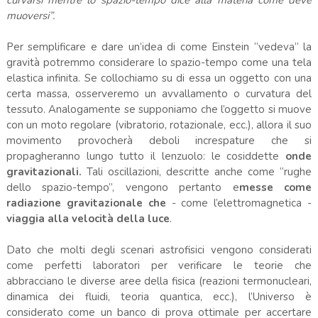
muoversi”.
Per semplificare e dare un’idea di come Einstein “vedeva” la
gravità potremmo considerare lo spazio-tempo come una tela
elastica infinita. Se collochiamo su di essa un oggetto con una
certa massa, osserveremo un avvallamento o curvatura del
tessuto. Analogamente se supponiamo che l’oggetto si muove
con un moto regolare (vibratorio, rotazionale, ecc.), allora il suo
movimento provocherà deboli increspature che si
propagheranno lungo tutto il lenzuolo: le cosiddette
onde
gravitazionali.
Tali oscillazioni, descritte anche come “rughe
dello spazio-tempo”, vengono pertanto e
messe come
radiazione gravitazionale che
- come l’elettromagnetica -
viaggia alla velocità della luce
.
Dato che molti degli scenari astrofisici vengono considerati
come perfetti laboratori per verificare le teorie che
abbracciano le diverse aree della fisica (reazioni termonucleari,
dinamica dei fluidi, teoria quantica, ecc.), l’Universo è
considerato come un banco di prova ottimale per accertare