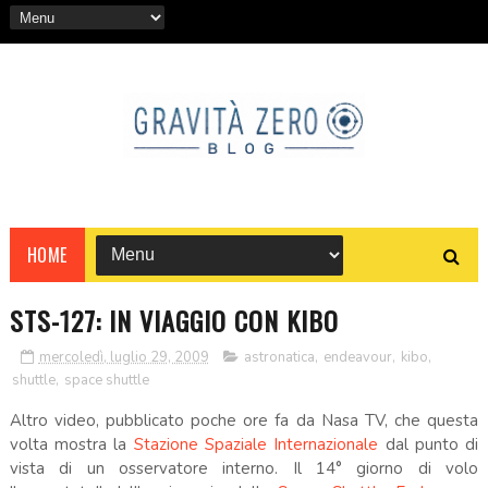
HOME
STS-127: IN VIAGGIO CON KIBO
mercoledì, luglio 29, 2009
astronatica
,
endeavour
,
kibo
,
shuttle
,
space shuttle
Altro video, pubblicato poche ore fa da Nasa TV, che questa
volta mostra la
Stazione Spaziale Internazionale
dal punto di
vista di un osservatore interno. Il 14° giorno di volo