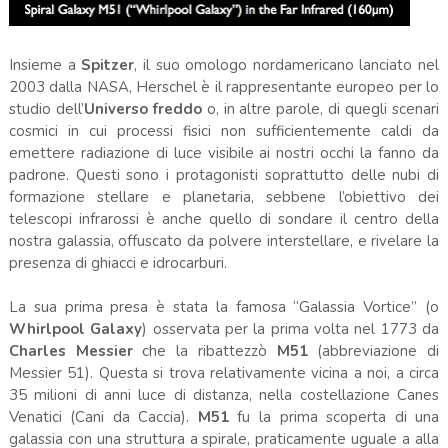
Insieme a
Spitzer
, il suo omologo nordamericano lanciato nel
2003 dalla NASA, Herschel è il rappresentante europeo per lo
studio dell’
Universo freddo
o, in altre parole, di quegli scenari
cosmici in cui processi fisici non sufficientemente caldi da
emettere radiazione di luce visibile ai nostri occhi la fanno da
padrone. Questi sono i protagonisti soprattutto delle nubi di
formazione stellare e planetaria, sebbene l’obiettivo dei
telescopi infrarossi è anche quello di sondare il centro della
nostra galassia, offuscato da polvere interstellare, e rivelare la
presenza di ghiacci e idrocarburi.
La sua prima presa è stata la famosa “Galassia Vortice” (o
Whirlpool Galaxy
) osservata per la prima volta nel 1773 da
Charles Messier
che la ribattezzò
M51
(abbreviazione di
Messier 51). Questa si trova relativamente vicina a noi, a circa
35 milioni di anni luce di distanza, nella costellazione Canes
Venatici (Cani da Caccia).
M51
fu la prima scoperta di una
galassia con una struttura a spirale, praticamente uguale a alla