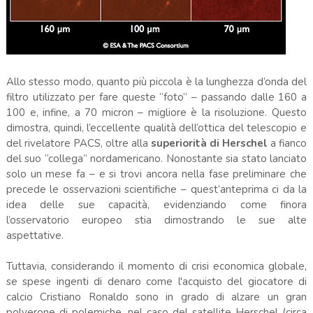
Allo stesso modo, quanto più piccola è la lunghezza d’onda del
filtro utilizzato per fare queste “foto” – passando dalle 160 a
100 e, infine, a 70 micron – migliore è la risoluzione. Questo
dimostra, quindi, l’eccellente qualità dell’ottica del telescopio e
del rivelatore PACS, oltre alla
superiorità di Herschel
a fianco
del suo “collega” nordamericano. Nonostante sia stato lanciato
solo un mese fa – e si trovi ancora nella fase preliminare che
precede le osservazioni scientifiche – quest’anteprima ci da la
idea delle sue capacità, evidenziando come finora
l’osservatorio europeo stia dimostrando le sue alte
aspettative.
Tuttavia, considerando il momento di crisi economica globale,
se spese ingenti di denaro come l'acquisto del giocatore di
calcio Cristiano Ronaldo sono in grado di alzare un gran
polverone di polemiche, nel caso del satellite Herschel (circa