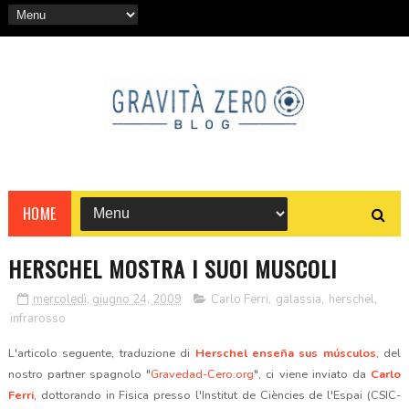
HOME
HERSCHEL MOSTRA I SUOI MUSCOLI
mercoledì, giugno 24, 2009
Carlo Ferri
,
galassia
,
herschel
,
infrarosso
L'articolo seguente, traduzione di
Herschel enseña sus músculos
,
del
nostro partner spagnolo "
Gravedad-Cero.org
", ci viene inviato da
Carlo
Ferri
, dottorando in Fisica presso l'Institut de Ciències de l'Espai (CSIC-