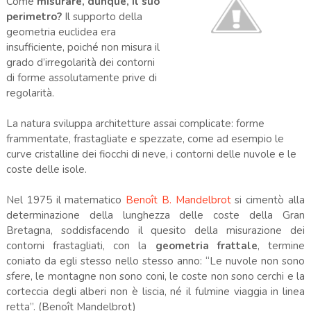
Come
misurare, dunque, il suo
perimetro?
Il supporto della
geometria euclidea era
insufficiente, poiché non misura il
grado d’irregolarità dei contorni
di forme assolutamente prive di
regolarità.
La natura sviluppa architetture assai complicate: forme
frammentate, frastagliate e spezzate, come ad esempio le
curve cristalline dei fiocchi di neve, i contorni delle nuvole e le
coste delle isole.
Nel 1975 il matematico
Benoît B. Mandelbrot
si cimentò alla
determinazione della lunghezza delle coste della Gran
Bretagna, soddisfacendo il quesito della misurazione dei
contorni frastagliati, con la
geometria frattale
, termine
coniato da egli stesso nello stesso anno: “Le nuvole non sono
sfere, le montagne non sono coni, le coste non sono cerchi e la
corteccia degli alberi non è liscia, né il fulmine viaggia in linea
retta”. (Benoît Mandelbrot)