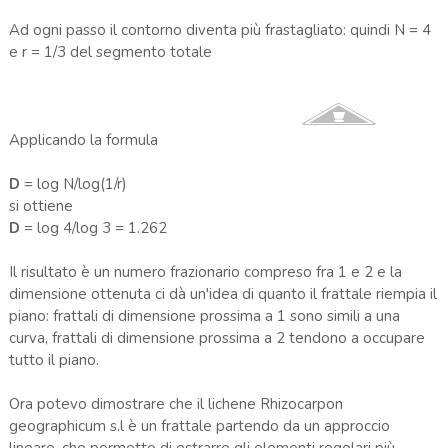
Ad ogni passo il contorno diventa più frastagliato: quindi N = 4
e r = 1/3 del segmento totale
Applicando la formula
D
= log N/log(1/r)
si ottiene
D
= log 4/log 3 = 1.262
Il risultato è un numero frazionario compreso fra 1 e 2 e la
dimensione ottenuta ci dà un'idea di quanto il frattale riempia il
piano: frattali di dimensione prossima a 1 sono simili a una
curva, frattali di dimensione prossima a 2 tendono a occupare
tutto il piano.
Ora potevo dimostrare che il lichene Rhizocarpon
geographicum s.l è un frattale partendo da un approccio
lineare, che permette di estrarre gli elementi regolari più