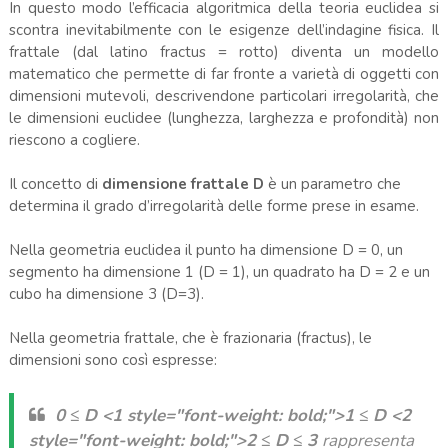
In questo modo l’efficacia algoritmica della teoria euclidea si
scontra inevitabilmente con le esigenze dell’indagine fisica. Il
frattale (dal latino fractus = rotto) diventa un modello
matematico che permette di far fronte a varietà di oggetti con
dimensioni mutevoli, descrivendone particolari irregolarità, che
le dimensioni euclidee (lunghezza, larghezza e profondità) non
riescono a cogliere.
Il concetto di
dimensione frattale D
è un parametro che
determina il grado d’irregolarità delle forme prese in esame.
Nella geometria euclidea il punto ha dimensione D = 0, un
segmento ha dimensione 1 (D = 1), un quadrato ha D = 2 e un
cubo ha dimensione 3 (D=3).
Nella geometria frattale, che è frazionaria (fractus), le
dimensioni sono così espresse:
0 ≤ D <1 style="font-weight: bold;">1 ≤ D <2
style="font-weight: bold;">2 ≤ D
≤
3
rappresenta