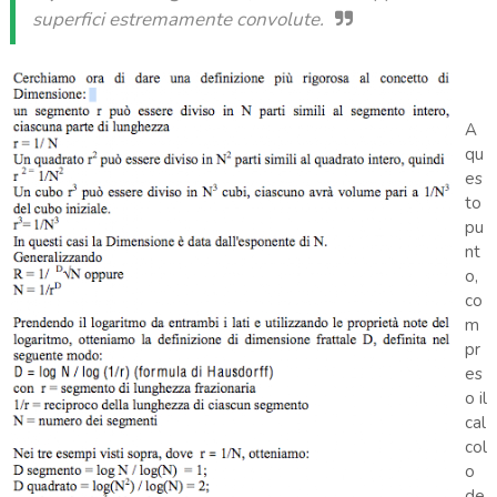
superfici estremamente convolute.
A
qu
es
to
pu
nt
o,
co
m
pr
es
o il
cal
col
o
de