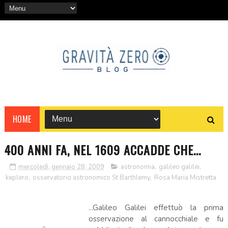
HOME
400 ANNI FA, NEL 1609 ACCADDE CHE...
mercoledì, gennaio 28, 2009
astronomia
,
galileo galilei
,
keplero
,
osservatorio astronomico St Barthlemy
,
Rosa Maria Mistretta
...Galileo Galilei effettuò la prima
osservazione al cannocchiale e fu