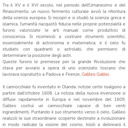
Tra il XV e il XVI secolo, nel periodo dell'Umanesimo e del
Rinascimento, un nuovo fermento culturale avviò la rifioritura
della scienza europea. Si riscoprì e si studiò la scienza greca e
islamica, l'umanità riacquistò fiducia nelle proprie potenzialità e
furono valorizzate le arti manuali come produttrici di
conoscenza. Si ricominciò a costruire strumenti scientifici,
essenzialmente di astronomia e matematica, e il cielo fu
studiato con quadranti o astrolabi, che permisero di
determinare la posizione degli astri.
Queste furono le premesse per la grande Rivoluzione che
stava per avviarsi a opera di uno scienziato toscano che
lavorava sopratutto a Padova e Firenze,
Galileo Galilei
.
Il cannocchiale fu inventato in Olanda: notizie certe risalgono a
partire dall'ottobre 1608. La notizia della nuova invenzione si
diffuse rapidamente in Europa e nel novembre del 1609,
Galileo costruì un cannocchiale capace di ben venti
ingrandimenti. Puntando il suo strumento verso il cielo, Galileo
realizzò le sue straordinarie scoperte destinate a rivoluzionare
in modo radicale la visione del cosmo. Iniziò a delinearsi il