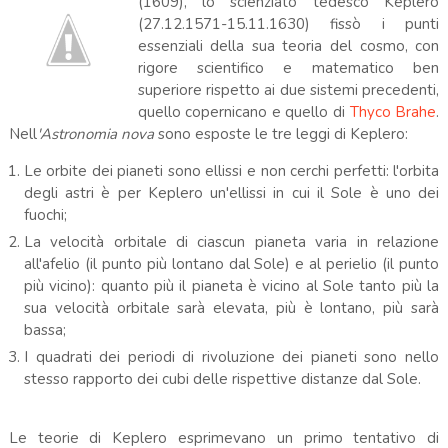
(1609), lo scienziato tedesco Keplero
(27.12.1571-15.11.1630) fissò i punti
essenziali della sua teoria del cosmo, con
rigore scientifico e matematico ben
superiore rispetto ai due sistemi precedenti,
quello copernicano e quello di
Thyco Brahe
.
Nell
'Astronomia nova
sono esposte le tre leggi di Keplero:
Le orbite dei pianeti sono ellissi e non cerchi perfetti: l'orbita
degli astri è per Keplero un'ellissi in cui il Sole è uno dei
fuochi;
La velocità orbitale di ciascun pianeta varia in relazione
all'afelio (il punto più lontano dal Sole) e al perielio (il punto
più vicino): quanto più il pianeta è vicino al Sole tanto più la
sua velocità orbitale sarà elevata, più è lontano, più sarà
bassa;
I quadrati dei periodi di rivoluzione dei pianeti sono nello
stesso rapporto dei cubi delle rispettive distanze dal Sole.
Le teorie di Keplero esprimevano un primo tentativo di