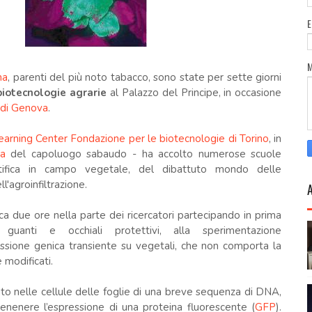
na
, parenti del più noto tabacco, sono state per sette giorni
biotecnologie agrarie
al Palazzo del Principe, in occasione
 di Genova
.
earning Center
Fondazione per le biotecnologie di Torino
, in
ia
del capoluogo sabaudo - ha accolto numerose scuole
entifica in campo vegetale, del dibattuto mondo delle
l'agroinfiltrazione.
irca due ore nella parte dei ricercatori partecipando in prima
uanti e occhiali protettivi, alla sperimentazione
essione genica transiente su vegetali, che non comporta la
modificati.
nto nelle cellule delle foglie di una breve sequenza di DNA,
enere l’espressione di una proteina fluorescente (
GFP
).