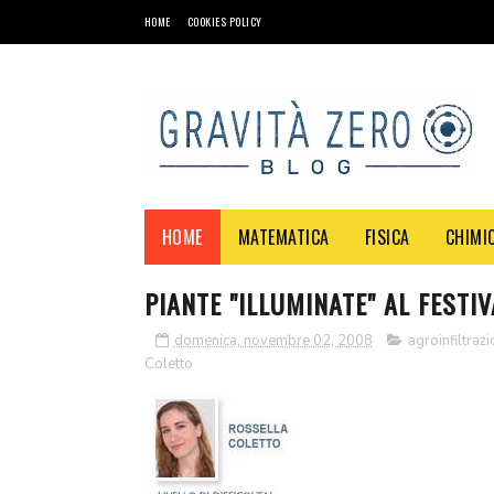
HOME
COOKIES POLICY
HOME
MATEMATICA
FISICA
CHIMI
PIANTE "ILLUMINATE" AL FESTI
domenica, novembre 02, 2008
agroinfiltraz
Coletto