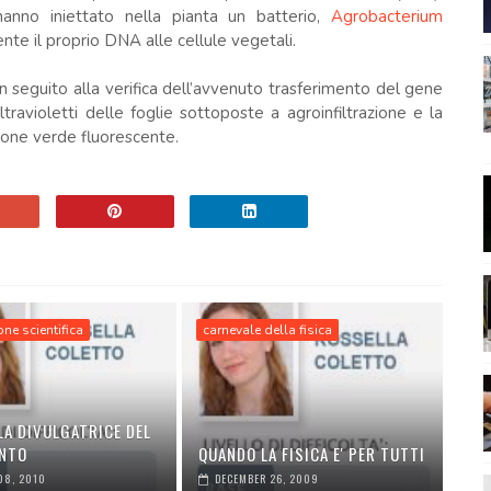
 hanno iniettato nella pianta un batterio,
Agrobacterium
nte il proprio DNA alle cellule vegetali.
n seguito alla verifica dell’avvenuto trasferimento del gene
travioletti delle foglie sottoposte a agroinfiltrazione e la
zione verde fluorescente.
ne scientifica
carnevale della fisica
LA DIVULGATRICE DEL
NTO
QUANDO LA FISICA E' PER TUTTI
08, 2010
DECEMBER 26, 2009