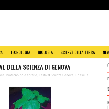
CA
TECNOLOGIA
BIOLOGIA
SCIENZE DELLA TERRA
NE
VAL DELLA SCIENZA DI GENOVA
ione
,
biotecnologie agrarie
,
Festival Scienza Genova
,
Rossella
E