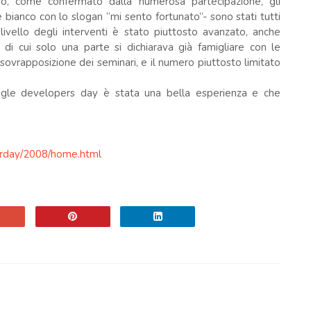
ivo, come confermato dalla numerosa partecipazione, gli
ce bianco con lo slogan “mi sento fortunato”- sono stati tutti
 livello degli interventi è stato piuttosto avanzato, anche
 di cui solo una parte si dichiarava già famigliare con le
sovrapposizione dei seminari, e il numero piuttosto limitato
ogle developers day è stata una bella esperienza e che
perday/2008/home.html