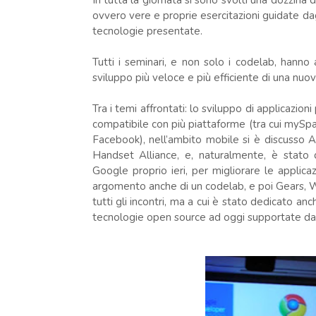
In tutta la giornata si sono svolti una dozzina 
ovvero vere e proprie esercitazioni guidate da
tecnologie presentate.
Tutti i seminari, e non solo i codelab, hanno 
sviluppo più veloce e più efficiente di una nuo
Tra i temi affrontati: lo sviluppo di applicazio
compatibile con più piattaforme (tra cui mySpac
Facebook), nell’ambito mobile si è discusso A
Handset Alliance, e, naturalmente, è stato
Google proprio ieri, per migliorare le applica
argomento anche di un codelab, e poi Gears, W
tutti gli incontri, ma a cui è stato dedicato an
tecnologie open source ad oggi supportate da