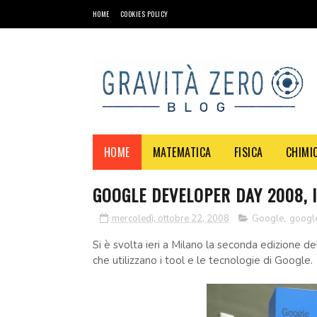
HOME
COOKIES POLICY
HOME
MATEMATICA
FISICA
CHIMI
GOOGLE DEVELOPER DAY 2008, I
mercoledì, ottobre 22, 2008
Google
,
google
Si è svolta ieri a Milano la seconda edizione d
che utilizzano i tool e le tecnologie di Google.