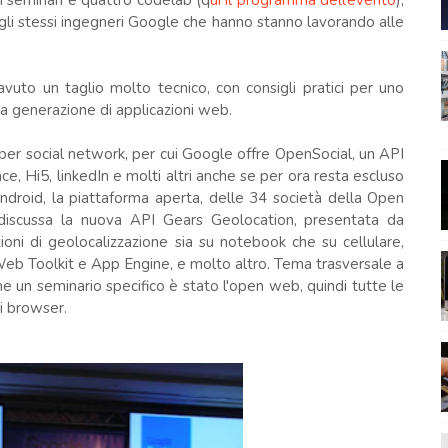
di seminari e quattro codelab (q
ui il programma dell’evento
),
gli stessi ingegneri Google che hanno stanno lavorando alle
avuto un taglio molto tecnico, con consigli pratici per uno
va generazione di applicazioni web.
ni per social network, per cui Google offre OpenSocial, un API
e, Hi5, linkedIn e molti altri anche se per ora resta escluso
ndroid, la piattaforma aperta, delle 34 società della Open
 discussa la nuova API Gears Geolocation, presentata da
zioni di geolocalizzazione sia su notebook che su cellulare,
eb Toolkit e App Engine, e molto altro. Tema trasversale a
che un seminario specifico è stato l'open web, quindi tutte le
i browser.