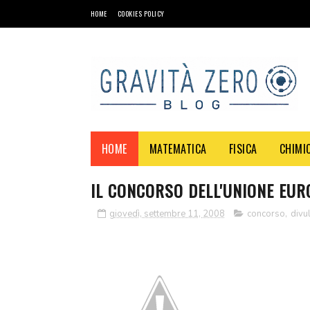
HOME
COOKIES POLICY
HOME
MATEMATICA
FISICA
CHIMI
IL CONCORSO DELL'UNIONE EURO
giovedì, settembre 11, 2008
concorso
,
divul