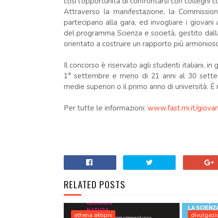
così l'opportunità di confrontarsi con colleghi con
Attraverso la manifestazione, la Commissione 
partecipano alla gara, ed invogliare i giovani a
del programma Scienza e società, gestito dal
orientato a costruire un rapporto più armonioso 
Il concorso è riservato agli studenti italiani, in 
1° settembre e meno di 21 anni al 30 settem
medie superiori o il primo anno di università. È
Per tutte le informazioni:
www.fast.mi.it/giova
.
RELATED POSTS
athena aktipis
divulgazio