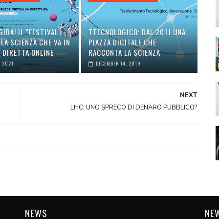
GIRA! IL "FESTIVAL
TTECNOLOGICO: DAL 2011 UNA
LA SCIENZA CHE VA IN
PIAZZA DIGITALE CHE
 DIRETTA ONLINE
RACCONTA LA SCIENZA
, 2021
DECEMBER 14, 2019
NEXT
LHC: UNO SPRECO DI DENARO PUBBLICO?
NEWS
NE