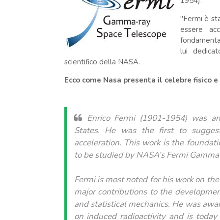
1954).
"Fermi è st
essere acc
fondamenta 
lui dedica
scientifico della NASA.
Ecco come Nasa presenta il celebre fisico e
Enrico Fermi (1901-1954) was an 
States. He was the first to suggest
acceleration. This work is the foundat
to be studied by NASA’s Fermi Gamma-
Fermi is most noted for his work on the
major contributions to the developmen
and statistical mechanics. He was awar
on induced radioactivity and is today