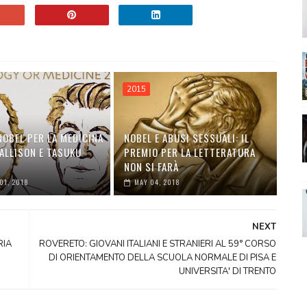
2015
NOBEL PER LA MEDICINA
NOBEL E ABUSI SESSUALI: IL
ALLISON E TASUKU
PREMIO PER LA LETTERATURA
NON SI FARÀ
01, 2018
MAY 04, 2018
NEXT
RIA
ROVERETO: GIOVANI ITALIANI E STRANIERI AL 59° CORSO
DI ORIENTAMENTO DELLA SCUOLA NORMALE DI PISA E
UNIVERSITA' DI TRENTO