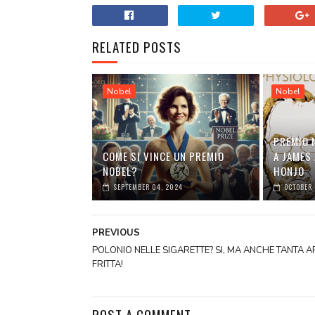
RELATED POSTS
Nobel
Nobel
PREMIO 
COME SI VINCE UN PREMIO
A JAMES 
NOBEL?
HONJO
SEPTEMBER 04, 2024
OCTOBER 
PREVIOUS
POLONIO NELLE SIGARETTE? SI, MA ANCHE TANTA A
FRITTA!
POST A COMMENT