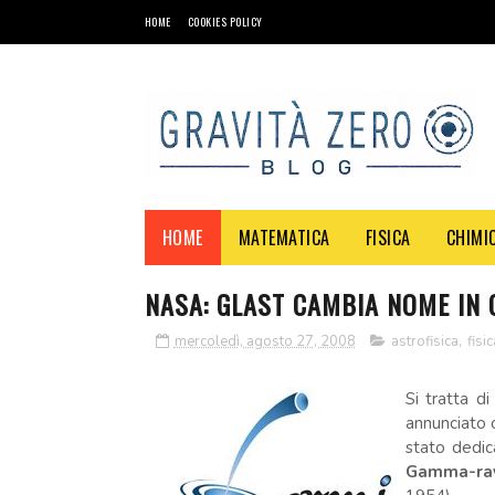
HOME
COOKIES POLICY
HOME
MATEMATICA
FISICA
CHIMI
NASA: GLAST CAMBIA NOME IN 
mercoledì, agosto 27, 2008
astrofisica
,
fisic
Si tratta d
annunciato
stato dedic
Gamma-ray