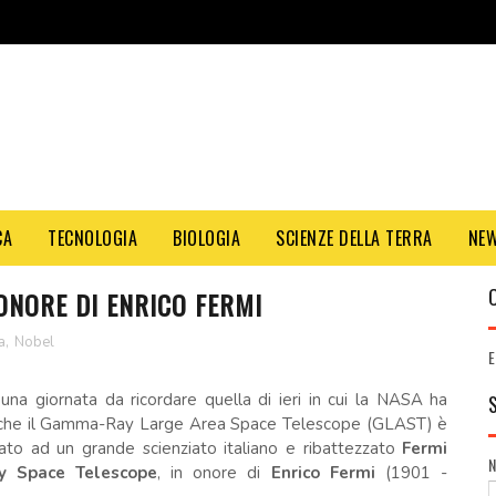
CA
TECNOLOGIA
BIOLOGIA
SCIENZE DELLA TERRA
NE
ONORE DI ENRICO FERMI
a
,
Nobel
E
i una giornata da ricordare quella di ieri in cui la NASA ha
 che il Gamma-Ray Large Area Space Telescope (GLAST) è
ato ad un grande scienziato italiano e ribattezzato
Fermi
 Space Telescope
, in onore di
Enrico Fermi
(1901 -