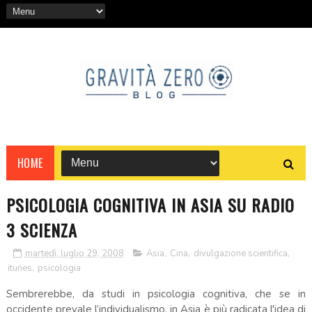
HOME
PSICOLOGIA COGNITIVA IN ASIA SU RADIO
3 SCIENZA
martedì, luglio 29, 2008
Asia
,
Cina
,
divulgazione scientifica
,
itunes
,
psicologia
Sembrerebbe, da studi in psicologia cognitiva, che se in
occidente prevale l’individualismo, in Asia è più radicata l'idea di