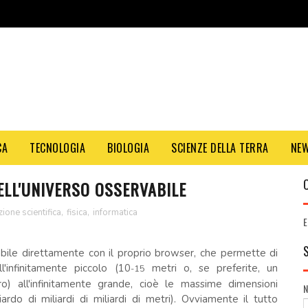
CA
TECNOLOGIA
BIOLOGIA
SCIENZE DELLA TERRA
NE
DELL'UNIVERSO OSSERVABILE
ione scientifica
,
fisica
,
informatica
E
gabile direttamente con il proprio browser, che permette di
'infinitamente piccolo (
10
metri o, se preferite, un
-15
o) all'infinitamente grande, cioè le massime dimensioni
iardo di miliardi di miliardi di metri). Ovviamente il tutto