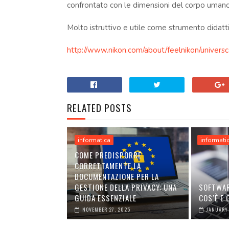
confrontato con le dimensioni del corpo umano
Molto istruttivo e utile come strumento didatti
http://www.nikon.com/about/feelnikon/universc
.
RELATED POSTS
informatica
informati
COME PREDISPORRE
CORRETTAMENTE LA
DOCUMENTAZIONE PER LA
GESTIONE DELLA PRIVACY: UNA
SOFTWAR
GUIDA ESSENZIALE
COS’È E
NOVEMBER 27, 2025
JANUARY 