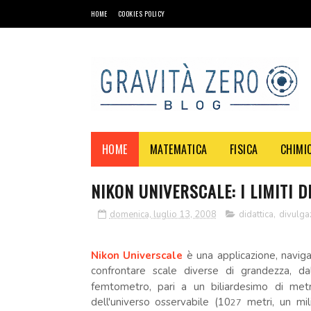
HOME
COOKIES POLICY
HOME
MATEMATICA
FISICA
CHIMI
NIKON UNIVERSCALE: I LIMITI 
domenica, luglio 13, 2008
didattica
,
divulgaz
.
Nikon Universcale
è una ap
plicazione, navi
confrontare scale diverse di grandezza, dall
femtometro, pari a un biliardesimo di metr
dell'universo osservabile
(
10
metri
, un mil
27