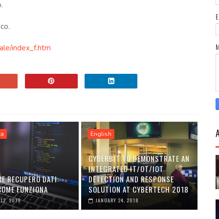
.
co.
ale/index_f.htm
ca
English
CYBERBIT TO DEMONSTRATE AN
INTEGRATED IT/OT/IOT
E RECUPERO DATI:
DETECTION AND RESPONSE
 COME FUNZIONA
SOLUTION AT CYBERTECH 2018
12, 2019
JANUARY 24, 2018